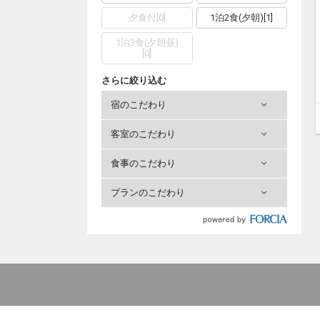
夕食付
[
0
]
1泊2食(夕朝)
[
1
]
1泊3食(夕朝昼)
[
0
]
さらに絞り込む
宿のこだわり
客室のこだわり
食事のこだわり
プランのこだわり