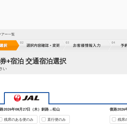
ツアー一覧
券+宿泊 交通宿泊選択
さい
路
2026年08月27日（木）
釧路
→
松山
復路
202
残席のある便のみ
直行便のみ
残席
43