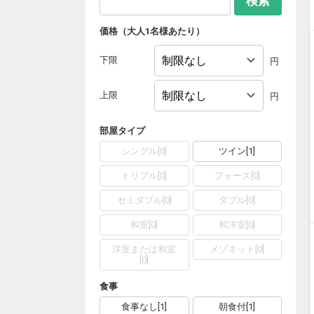
検索
価格（大人1名様あたり）
下限
円
上限
円
部屋タイプ
シングル
[
0
]
ツイン
[
1
]
トリプル
[
0
]
フォース
[
0
]
セミダブル
[
0
]
ダブル
[
0
]
和室
[
0
]
和洋室
[
0
]
洋室または和室
メゾネット
[
0
]
[
0
]
食事
食事なし
[
1
]
朝食付
[
1
]