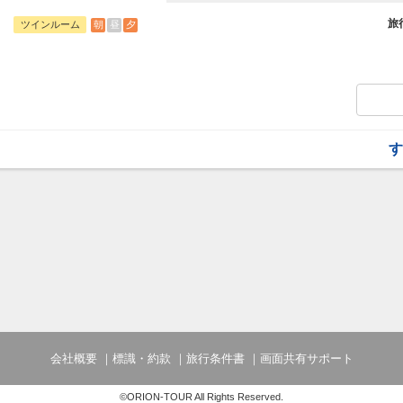
観光やビジネスの拠点としても便利な立地
和の趣と現代的な快適さを兼ね備えた客室
旅
朝
昼
夕
ツインルーム
【添い寝幼児のお子様について】
添い寝幼児：1歳～5歳
施設使用料として1人1泊1,100円のお
す
会社概要
標識・約款
旅行条件書
画面共有サポート
©ORION-TOUR All Rights Reserved.