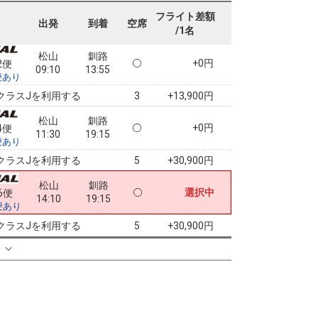
07:10
13:55
便あり
フライト差額
出発
到着
空席
/1名
クラスJを利用する
+30,900円
4
松山
釧路
+0円
2便
09:10
13:55
便あり
クラスJを利用する
+13,900円
3
松山
釧路
+0円
4便
11:30
19:15
便あり
クラスJを利用する
+30,900円
5
松山
釧路
選択中
6便
14:10
19:15
便あり
クラスJを利用する
+30,900円
5
る