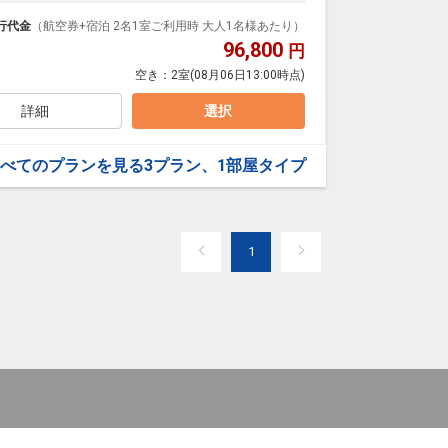
で、道後温泉本館や商店街へは徒歩すぐ。
で、どうぞごゆっくりとおくつろぎください。
行代金
（航空券+宿泊 2名1室ご利用時 大人1名様あたり）
96,800
円
空き：
2室
(08月06日13:00時点)
支払いが必要となります。（現地払い）
詳細
選択
べてのプランを見る
3プラン、1部屋タイプ
1