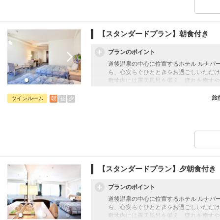
【スタンダードプラン】朝食付き
プランのポイント
道後温泉の中心に位置するホテル ルナパ
ら、心安らぐひとときをお過ごしいただけ
敷地内には露天風呂を備え、疲れを癒すや
観光やビジネスの拠点としても便利な立地
和の趣と現代的な快適さを兼ね備えた客室
旅
朝
昼
夕
ツインルーム
【添い寝幼児のお子様について】
添い寝幼児：1歳～5歳
施設使用料として1人1泊1,100円のお
【スタンダードプラン】夕朝食付き
プランのポイント
道後温泉の中心に位置するホテル ルナパ
ら、心安らぐひとときをお過ごしいただけ
敷地内には露天風呂を備え、疲れを癒すや