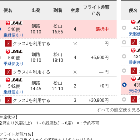
乗継
フライト差額
便名
出発
到着
空席
便名
/1名
釧路
松山
43
4
選択中
540便
10:10
16:55
乗継
乗継便あり
クラスJを利用する
― 円
釧路
松山
43
4
+5,600円
540便
10:10
18:10
乗継
乗継便あり
クラスJを利用する
― 円
釧路
松山
43
2
+0円
542便
14:45
21:10
乗継
乗継便あり
クラスJを利用する
+30,800円
3
すべての航空便を見
空席状況】
:空席あり(9席以上) 1～8:残席数(1～8席) ×：予約不可
フライト差額/1名】
在選択中のフライトからの差額(大人1名あたり)です。