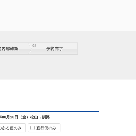
6年08月28日（金）
松山
→
釧路
のある便のみ
直行便のみ
松山
釧路
+0円
0便