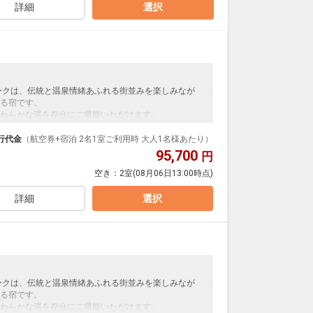
詳細
選択
ークは、伝統と温泉情緒あふれる街並みを楽しみなが
る宿です。
わらかな湯を存分にご堪能いただけます。
で、道後温泉本館や商店街へは徒歩すぐ。
で、どうぞごゆっくりとおくつろぎください。
行代金
（航空券+宿泊 2名1室ご利用時 大人1名様あたり）
95,700
円
空き：
2室
(08月06日13:00時点)
支払いが必要となります。（現地払い）
詳細
選択
ークは、伝統と温泉情緒あふれる街並みを楽しみなが
る宿です。
わらかな湯を存分にご堪能いただけます。