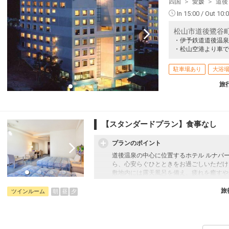
四国
愛媛
道後
In 15:00 / Out 10:
松山市道後鷺谷町５－
・伊予鉄道道後温泉
・松山空港より車で
駐車場あり
大浴
旅
【スタンダードプラン】食事なし
プランのポイント
道後温泉の中心に位置するホテル ルナパ
ら、心安らぐひとときをお過ごしいただけ
敷地内には露天風呂を備え、疲れを癒すや
観光やビジネスの拠点としても便利な立地
和の趣と現代的な快適さを兼ね備えた客室
旅
朝
昼
夕
ツインルーム
【添い寝幼児のお子様について】
添い寝幼児：1歳～5歳
施設使用料として1人1泊1,100円のお