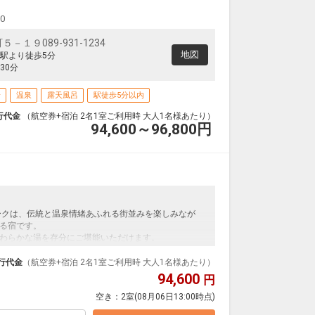
00
１９089-931-1234
地図
駅より徒歩5分
30分
場
温泉
露天風呂
駅徒歩5分以内
行代金
（航空券+宿泊 2名1室ご利用時 大人1名様あたり）
94,600～96,800
円
ークは、伝統と温泉情緒あふれる街並みを楽しみなが
る宿です。
わらかな湯を存分にご堪能いただけます。
で、道後温泉本館や商店街へは徒歩すぐ。
で、どうぞごゆっくりとおくつろぎください。
行代金
（航空券+宿泊 2名1室ご利用時 大人1名様あたり）
94,600
円
空き：
2室
(08月06日13:00時点)
支払いが必要となります。（現地払い）