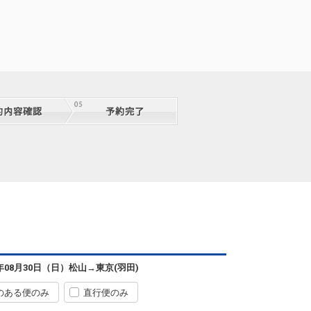
松山
東京(羽田)
+7,700円
07:10
08:40
0便
6年08月30日（日）
松山
→
東京(羽田)
クラスJを利用する
+0円
のある便のみ
直行便のみ
松山
東京(羽田)