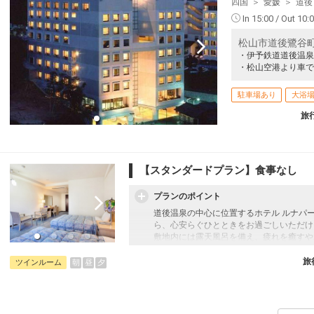
四国
愛媛
道後
In 15:00 / Out 10:
松山市道後鷺谷町５－
・伊予鉄道道後温泉
・松山空港より車で
駐車場あり
大浴
旅
【スタンダードプラン】食事なし
プランのポイント
道後温泉の中心に位置するホテル ルナパ
ら、心安らぐひとときをお過ごしいただけ
敷地内には露天風呂を備え、疲れを癒すや
観光やビジネスの拠点としても便利な立地
和の趣と現代的な快適さを兼ね備えた客室
旅
朝
昼
夕
ツインルーム
【添い寝幼児のお子様について】
添い寝幼児：1歳～5歳
施設使用料として1人1泊1,100円のお