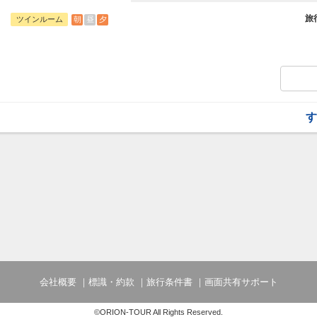
観光やビジネスの拠点としても便利な立地
和の趣と現代的な快適さを兼ね備えた客室
旅
朝
昼
夕
ツインルーム
【添い寝幼児のお子様について】
添い寝幼児：1歳～5歳
施設使用料として1人1泊1,100円のお
す
会社概要
標識・約款
旅行条件書
画面共有サポート
©ORION-TOUR All Rights Reserved.