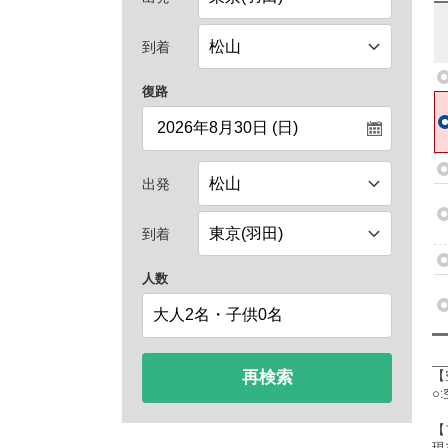
到着
復路
出発
到着
人数
再検索
【
○
【
現