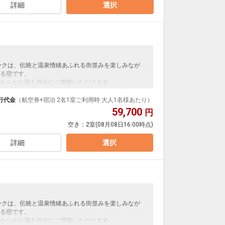
詳細
選択
ークは、伝統と温泉情緒あふれる街並みを楽しみなが
る宿です。
わらかな湯を存分にご堪能いただけます。
で、道後温泉本館や商店街へは徒歩すぐ。
で、どうぞごゆっくりとおくつろぎください。
行代金
（航空券+宿泊 2名1室ご利用時 大人1名様あたり）
59,700
円
空き：
2室
(08月08日16:00時点)
支払いが必要となります。（現地払い）
詳細
選択
ークは、伝統と温泉情緒あふれる街並みを楽しみなが
る宿です。
わらかな湯を存分にご堪能いただけます。