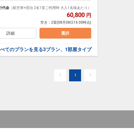
で、道後温泉本館や商店街へは徒歩すぐ。
で、どうぞごゆっくりとおくつろぎください。
行代金
（航空券+宿泊 2名1室ご利用時 大人1名様あたり）
60,800
円
空き：
2室
(08月08日16:00時点)
支払いが必要となります。（現地払い）
詳細
選択
べてのプランを見る
3プラン、1部屋タイプ
1