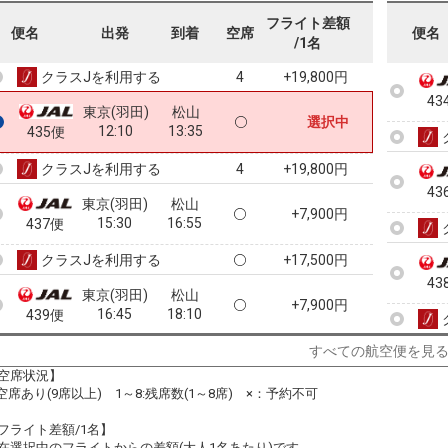
43
東京(羽田)
松山
フライト差額
+10,200円
便名
出発
到着
空席
便名
09:30
10:55
433便
/1名
クラスJを利用する
+19,800円
4
43
東京(羽田)
松山
選択中
12:10
13:35
435便
クラスJを利用する
+19,800円
4
43
東京(羽田)
松山
+7,900円
15:30
16:55
437便
クラスJを利用する
+17,500円
43
東京(羽田)
松山
+7,900円
16:45
18:10
439便
クラスJを利用する
+200円
すべての航空便を見
44
空席状況】
東京(羽田)
松山
:空席あり(9席以上) 1～8:残席数(1～8席) ×：予約不可
+17,000円
19:50
21:10
443便
フライト差額/1名】
クラスJを利用する
+17,500円
在選択中のフライトからの差額(大人1名あたり)です。