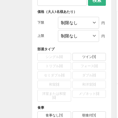
検索
価格（大人1名様あたり）
下限
円
上限
円
部屋タイプ
シングル
[
0
]
ツイン
[
1
]
トリプル
[
0
]
フォース
[
0
]
セミダブル
[
0
]
ダブル
[
0
]
和室
[
0
]
和洋室
[
0
]
洋室または和室
メゾネット
[
0
]
[
0
]
食事
食事なし
[
1
]
朝食付
[
1
]