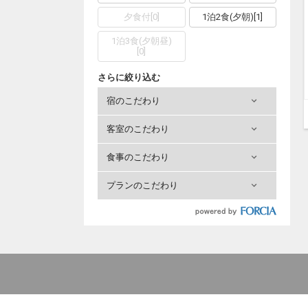
夕食付
[
0
]
1泊2食(夕朝)
[
1
]
1泊3食(夕朝昼)
[
0
]
さらに絞り込む
宿のこだわり
客室のこだわり
食事のこだわり
プランのこだわり