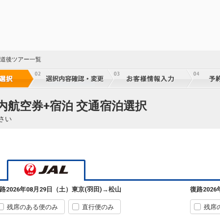
 道後ツアー一覧
国内航空券+宿泊 交通宿泊選択
さい
43
東京(羽田)
松山
路
2026年08月29日（土）
東京(羽田)
→
松山
復路
202
+7,900円
06:50
08:10
431便
残席のある便のみ
直行便のみ
残席
クラスJを利用する
+17,500円
8