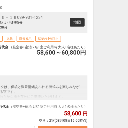
00
１９089-931-1234
地図
駅より徒歩5分
30分
場
温泉
露天風呂
駅徒歩5分以内
行代金
（航空券+宿泊 2名1室ご利用時 大人1名様あたり）
58,600～60,800
円
ークは、伝統と温泉情緒あふれる街並みを楽しみなが
る宿です。
わらかな湯を存分にご堪能いただけます。
で、道後温泉本館や商店街へは徒歩すぐ。
で、どうぞごゆっくりとおくつろぎください。
行代金
（航空券+宿泊 2名1室ご利用時 大人1名様あたり）
58,600
円
空き：
2室
(08月08日16:00時点)
支払いが必要となります。（現地払い）