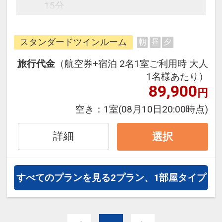
15分
・愛媛県武道館・坊ちゃんスタジア
ムまで、JRで一駅（5分）チェック
スタンダードツインルーム
朝
昼
夕
イン後のコンサート、野球観戦へ最
適
旅行代金
（航空券+宿泊 2名1室ご利用時 大人
・松山コミュニティセンターまで徒
1名様あたり）
歩4分
89,900
円
・アイテムえひめまで車で15分
空き：
1室
(08月10日20:00時点)
・道後温泉、県民文化会館まで車で
15分、路面電車で20分
詳細
選択
レジャー、ビジネスの拠点に最適で
す！
すべてのプランを見る
2プラン、1部屋タイプ