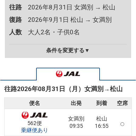
往路
2026年8月31日 女満別 → 松山
復路
2026年9月1日 松山 → 女満別
人数
大人2名・子供0名
条件を変更する▼
往路
2026年08月31日（月）
女満別
→
松山
便名
出発
到着
空席
女満別
松山
562便
09:35
16:55
乗継便あり