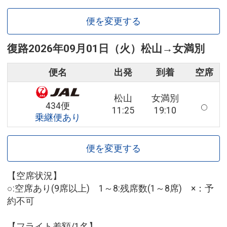
便を変更する
復路
2026年09月01日（火）
松山
→
女満別
便名
出発
到着
空席
松山
女満別
434便
11:25
19:10
乗継便あり
便を変更する
【空席状況】
○:空席あり(9席以上) 1～8:残席数(1～8席) ×：予
約不可
【フライト差額/1名】