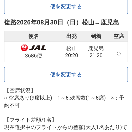
便を変更する
復路
2026年08月30日（日）
松山
→
鹿児島
便名
出発
到着
空席
松山
鹿児島
20:20
21:20
3686便
便を変更する
【空席状況】
○:空席あり(9席以上) 1～8:残席数(1～8席) ×：予
約不可
【フライト差額/1名】
現在選択中のフライトからの差額(大人1名あたり)で