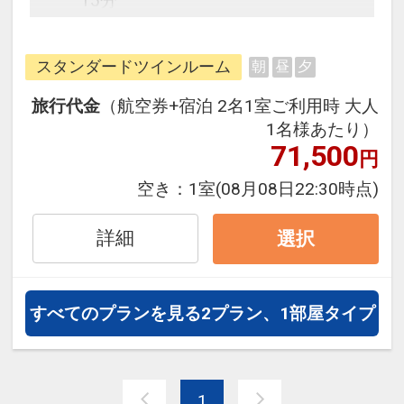
15分
・愛媛県武道館・坊ちゃんスタジア
ムまで、JRで一駅（5分）チェック
スタンダードツインルーム
朝
昼
夕
イン後のコンサート、野球観戦へ最
適
旅行代金
（航空券+宿泊 2名1室ご利用時 大人
・松山コミュニティセンターまで徒
1名様あたり）
歩4分
71,500
円
・アイテムえひめまで車で15分
空き：
1室
(08月08日22:30時点)
・道後温泉、県民文化会館まで車で
15分、路面電車で20分
詳細
選択
レジャー、ビジネスの拠点に最適で
す！
すべてのプランを見る
2プラン、1部屋タイプ
1