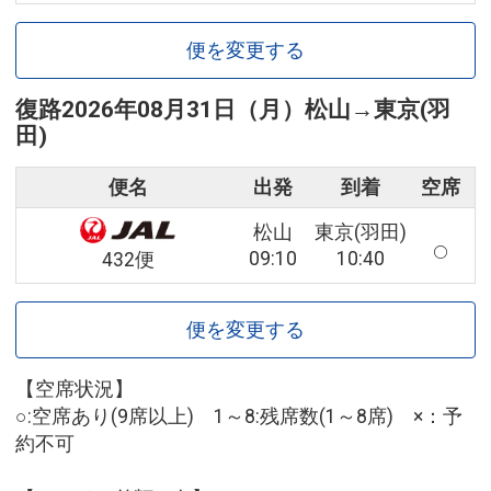
便を変更する
復路
2026年08月31日（月）
松山
→
東京(羽
田)
便名
出発
到着
空席
松山
東京(羽田)
09:10
10:40
432便
便を変更する
【空席状況】
○:空席あり(9席以上) 1～8:残席数(1～8席) ×：予
約不可