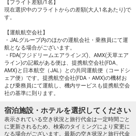
【フライト差額/1名】
現在選択中のフライトからの差額(大人1名あたり)で
す。
【運航航空会社】
・JALグループ内のほかの運航会社・乗務員にて運
航となる場合がございます。
・FDA(フジドリームエアラインズ)、AMX(天草エア
ライン)の記載がある便は、提携航空会社(FDA、
AMX)と日本航空（JAL）との共同運航便（コードシ
ェア便）です。提携航空会社(FDA・AMX)の機材お
よび乗務員にて運航し、機内サービスも提携航空会
社の基準に則ります。
宿泊施設・ホテルを選択してください
表示されている空き状況と旅行代金は一定時間ごと
に更新されるため、検索のタイミングにより変更に
なる場合がございます。最新の空き状況と旅行代金