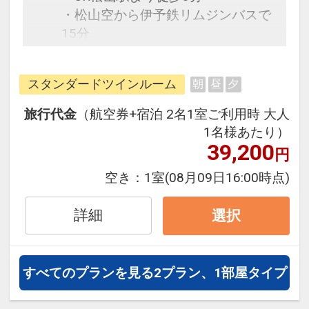
・松山空から伊予鉄リムジンバスで
15分
・愛媛県武道館・坊ちゃんスタジア
ムまで、JRで一駅（5分）チェック
スタンダードツインルーム
朝
昼
夕
イン後のコンサート、野球観戦へ最
適
旅行代金
（航空券+宿泊 2名1室ご利用時 大人
・松山コミュニティセンターまで徒
1名様あたり）
歩4分
39,200
円
・アイテムえひめまで車で15分
空き：
1室
(08月09日16:00時点)
・道後温泉、県民文化会館まで車で
15分、路面電車で20分
詳細
選択
レジャー、ビジネスの拠点に最適で
す！
すべてのプランを見る
2プラン、1部屋タイプ