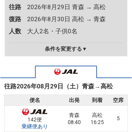
往路
2026年8月29日 青森 → 高松
復路
2026年8月30日 高松 → 青森
人数
大人2名・子供0名
条件を変更する▼
往路
2026年08月29日（土）
青森
→
高松
便名
出発
到着
空席
青森
高松
5
142便
08:40
16:25
乗継便あり