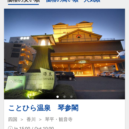
ことひら温泉 琴参閣
四国
香川
琴平・観音寺
In 15:00 / Out 10:00