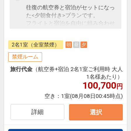
往復の航空券と宿泊がセットになっ
た<夕朝食付き>プランです。
フライトと宿泊を自由に組み合わせ
できるダイナミックパッケージだか
ら、一都市滞在はもちろん周遊旅行
2名1室（全室禁煙）
朝
昼
夕
にも最適！
旅行期間中の1泊だけの宿泊や延
禁煙ルーム
泊・飛び泊なども自由自在です。
旅行代金
（航空券+宿泊 2名1室ご利用時 大人
フライトは、安心のJAL（または
1名様あたり）
JALグループ）確約！フライトマイ
100,700
円
ル50%貯まります。
オプションでレンタカーや現地交
空き：
1室
(08月08日00:45時点)
通・体験プランなどの追加（同時予
約）が可能なプランもございます。
詳細
選択
【お部屋】
讃水館（和室）