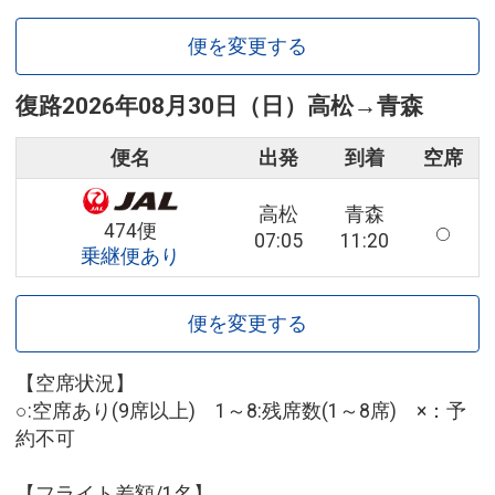
便を変更する
復路
2026年08月30日（日）
高松
→
青森
便名
出発
到着
空席
高松
青森
474便
07:05
11:20
乗継便あり
便を変更する
【空席状況】
○:空席あり(9席以上) 1～8:残席数(1～8席) ×：予
約不可
【フライト差額/1名】