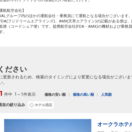
運航航空会社】
48
JALグループ内のほかの運航会社・乗務員にて運航となる場合がございます
乗継
FDA(フジドリームエアラインズ)、AMX(天草エアライン)の記載がある便は、提
航便（コードシェア便）です。提携航空会社(FDA・AMX)の機材および乗
す。
48
乗継
48
ください
乗継
に更新されるため、検索のタイミングにより変更になる場合がございま
い。
1
件中
1～1件表示
価格の安い順
価格の高い順
人気順
現在の絞り込み
ホテル指定
オークラホテ