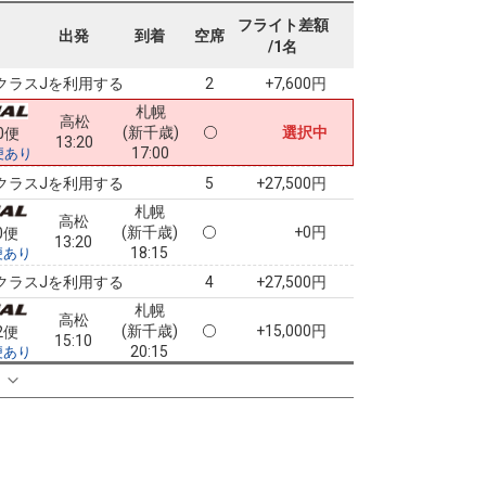
札幌
高松
フライト差額
(新千歳)
4
+5,000円
8便
出発
到着
空席
11:30
/1名
16:00
便あり
クラスJを利用する
+7,600円
2
札幌
高松
(新千歳)
選択中
0便
13:20
17:00
便あり
クラスJを利用する
+27,500円
5
札幌
高松
(新千歳)
+0円
0便
13:20
18:15
便あり
クラスJを利用する
+27,500円
4
札幌
高松
(新千歳)
+15,000円
2便
15:10
20:15
便あり
クラスJを利用する
+27,500円
る
4
札幌
高松
(新千歳)
+20,000円
2便
15:10
19:15
便あり
クラスJを利用する
+27,500円
6