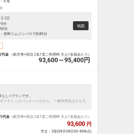
・丸亀
00
-50
で5分
地図
50分
：有料リムジンバスで約85分
場
行代金
（航空券+宿泊 2名1室ご利用時 大人1名様あたり）
93,600～95,400
円
事なし>プランです。
ダイナミックパッケージだから、一都市滞在はもちろ
泊なども自由自在です。
ループ）確約！フライトマイル50%貯まります。
行代金
（航空券+宿泊 2名1室ご利用時 大人1名様あたり）
プランなどの追加（同時予約）が可能なプランもござ
93,600
円
空き：
3室
(08月08日00:45時点)