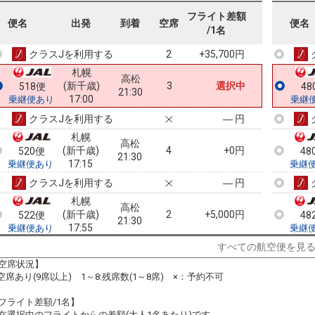
札幌
高松
フライト差額
(新千歳)
7
+2,400円
516便
47
便名
出発
到着
空席
便名
19:55
/1名
16:00
乗継便あり
乗継
クラスJを利用する
+35,700円
2
札幌
高松
(新千歳)
3
選択中
518便
48
21:30
17:00
乗継便あり
乗継
クラスJを利用する
― 円
札幌
高松
(新千歳)
4
+0円
520便
48
21:30
17:15
乗継便あり
乗継
クラスJを利用する
― 円
札幌
高松
(新千歳)
2
+5,000円
522便
48
21:30
17:55
乗継便あり
乗継
クラスJを利用する
+33,400円
2
すべての航空便を見
空席状況】
:空席あり(9席以上) 1～8:残席数(1～8席) ×：予約不可
48
乗継
フライト差額/1名】
在選択中のフライトからの差額(大人1名あたり)です。