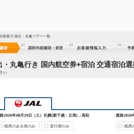
札幌
高松
(新千歳)
8
+27,800円
504便
14:25
09:50
乗継便あり
クラスJを利用する
― 円
札幌
高松
(新千歳)
+26,700円
506便
47
珠)発香川 坂出・丸亀ツアー一覧
14:25
11:00
乗継便あり
乗継
クラスJを利用する
― 円
札幌
高松
(新千歳)
+26,700円
508便
47
出・丸亀行き 国内航空券+宿泊 交通宿泊選
16:25
11:25
乗継便あり
乗継
さい
クラスJを利用する
+32,300円
3
札幌
高松
(新千歳)
5
+8,900円
510便
47
16:25
12:50
乗継便あり
乗継
クラスJを利用する
― 円
札幌
高松
路
2026年08月29日（土）
札幌(新千歳・丘珠)
→
高松
復路
202
(新千歳)
4
+7,300円
514便
47
19:55
15:15
乗継便あり
乗継
残席のある便のみ
直行便のみ
残席
クラスJを利用する
― 円