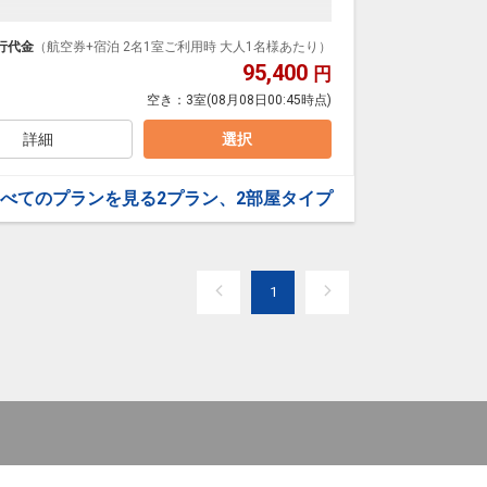
泊なども自由自在です。
ループ）確約！フライトマイル50%貯まります。
行代金
（航空券+宿泊 2名1室ご利用時 大人1名様あたり）
プランなどの追加（同時予約）が可能なプランもござ
95,400
円
空き：
3室
(08月08日00:45時点)
詳細
選択
な卵）をメインにしたＴＫＧ×鎌田醤油（卵かけご飯）
いたしました。
べてのプランを見る
2プラン、2部屋タイプ
います。
発生する場合がございます。（現地払い）
1