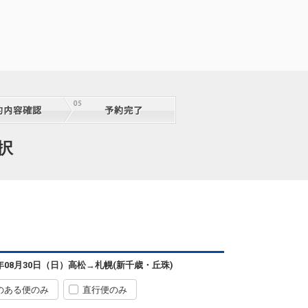
札幌
高松
(新千歳)
+2,100円
4便
07:05
11:20
便あり
クラスJを利用する
+9,900円
3
札幌
高松
(新千歳)
+1,200円
4便
択
07:05
11:55
便あり
クラスJを利用する
+8,700円
7
札幌
高松
(新千歳)
5
+3,500円
6便
09:45
14:15
便あり
クラスJを利用する
+11,000円
4
札幌
高松
6年08月30日（日）
高松
→
札幌(新千歳・丘珠)
(新千歳)
7
+1,200円
8便
11:30
15:05
便あり
のある便のみ
直行便のみ
クラスJを利用する
+8,700円
3