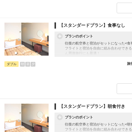
【施設使用料（添い寝のお子様）】
※現地にて幼児のお子様の施設使用料金が
【スタンダードプラン】食事なし
プランのポイント
往復の航空券と宿泊がセットになった<食
フライトと宿泊を自由に組み合わせできる
ん周遊旅行にも最適！
旅行期間中の1泊だけの宿泊や延泊・飛び
フライトは、安心のJAL（またはJALグ
旅
朝
昼
夕
ダブル
オプションでレンタカーや現地交通・体験
います。
【施設使用料（添い寝のお子様）】
※現地にて幼児のお子様の施設使用料金が
【スタンダードプラン】朝食付き
プランのポイント
往復の航空券と宿泊がセットになった<朝
フライトと宿泊を自由に組み合わせできる