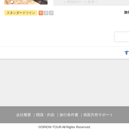
ん周遊旅行にも最適！
旅行期間中の1泊だけの宿泊や延泊・飛び
フライトは、安心のJAL（またはJALグ
旅
朝
昼
夕
スタンダードツイン
オプションでレンタカーや現地交通・体験
います。
【お食事】
朝食：バイキング
うどんやオリーブの瞳（ビタミンＥが豊富
も魅力のひとつ♪
ご飯のおとも「小豆島佃煮」などをご準備
す
※状況により内容が変更となる場合がござ
【施設使用料（添い寝のお子様）】
※現地にて幼児のお子様の施設使用料金が
会社概要
標識・約款
旅行条件書
画面共有サポート
©ORION-TOUR All Rights Reserved.