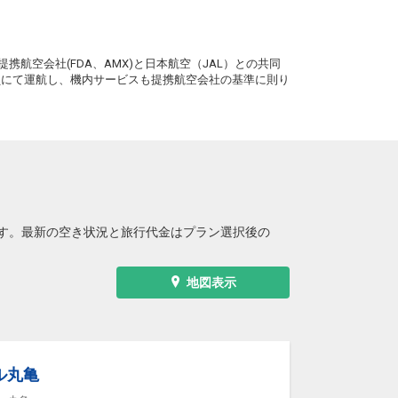
札幌
高松
(新千歳)
3
+7,300円
4便
17:15
。
21:30
便あり
携航空会社(FDA、AMX)と日本航空（JAL）との共同
クラスJを利用する
+29,800円
2
務員にて運航し、機内サービスも提携航空会社の基準に則り
札幌
高松
(新千歳)
5
+6,100円
4便
17:15
22:10
便あり
クラスJを利用する
+44,500円
3
札幌
高松
(新千歳)
+6,100円
4便
17:15
22:20
便あり
す。最新の空き状況と旅行代金はプラン選択後の
クラスJを利用する
+28,700円
3
地図表示
ル丸亀