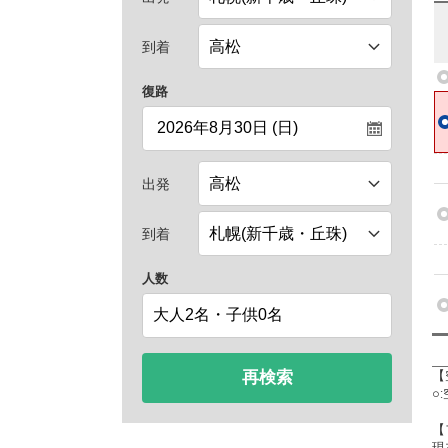
到着
復路
出発
到着
人数
再検索
【
○
【
現