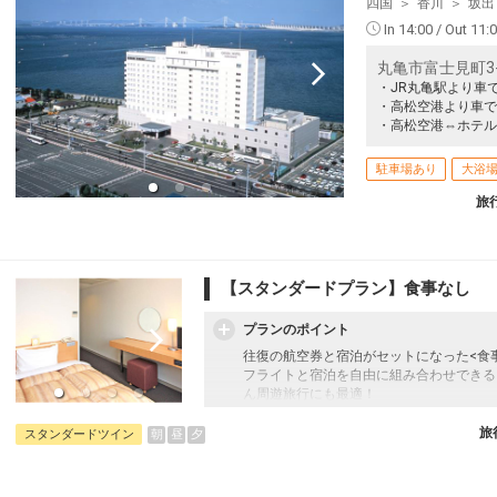
四国
香川
坂出
In 14:00 / Out 11:
丸亀市富士見町3-3
・JR丸亀駅より車
・高松空港より車で
・高松空港⇔ホテル
駐車場あり
大浴
旅
【スタンダードプラン】食事なし
プランのポイント
往復の航空券と宿泊がセットになった<食
フライトと宿泊を自由に組み合わせできる
ん周遊旅行にも最適！
旅行期間中の1泊だけの宿泊や延泊・飛び
フライトは、安心のJAL（またはJALグ
旅
朝
昼
夕
スタンダードツイン
オプションでレンタカーや現地交通・体験
います。