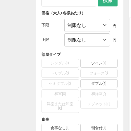
検索
価格（大人1名様あたり）
下限
円
上限
円
部屋タイプ
シングル
[
0
]
ツイン
[
1
]
トリプル
[
0
]
フォース
[
0
]
セミダブル
[
0
]
ダブル
[
1
]
和室
[
0
]
和洋室
[
0
]
洋室または和室
メゾネット
[
0
]
[
0
]
食事
食事なし
[
1
]
朝食付
[
1
]