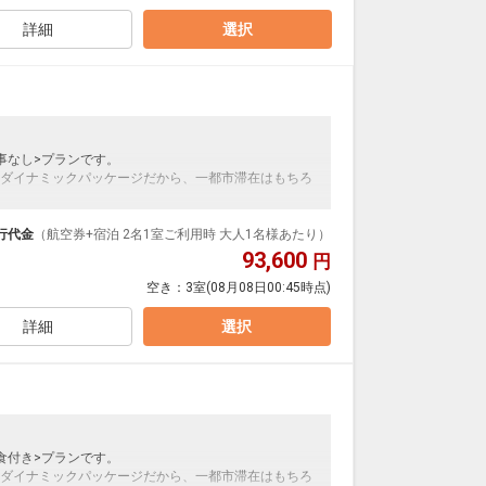
発生する場合がございます。（現地払い）
詳細
選択
事なし>プランです。
ダイナミックパッケージだから、一都市滞在はもちろ
泊なども自由自在です。
ループ）確約！フライトマイル50%貯まります。
行代金
（航空券+宿泊 2名1室ご利用時 大人1名様あたり）
プランなどの追加（同時予約）が可能なプランもござ
93,600
円
空き：
3室
(08月08日00:45時点)
発生する場合がございます。（現地払い）
詳細
選択
食付き>プランです。
ダイナミックパッケージだから、一都市滞在はもちろ