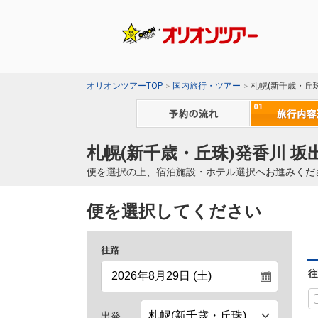
オリオンツアーTOP
国内旅行・ツアー
札幌(新千歳・丘
札幌(新千歳・丘珠)発香川 坂
便を選択の上、宿泊施設・ホテル選択へお進みくだ
便を選択してください
往路
往
出発