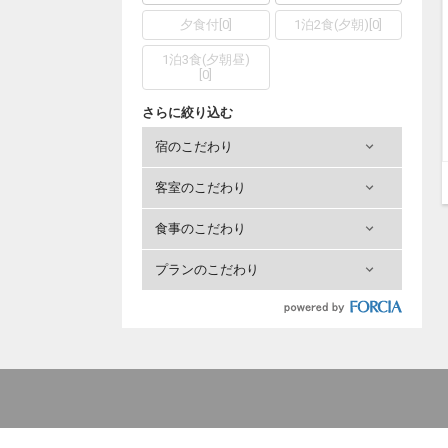
夕食付
[
0
]
1泊2食(夕朝)
[
0
]
1泊3食(夕朝昼)
[
0
]
さらに絞り込む
宿のこだわり
客室のこだわり
食事のこだわり
プランのこだわり