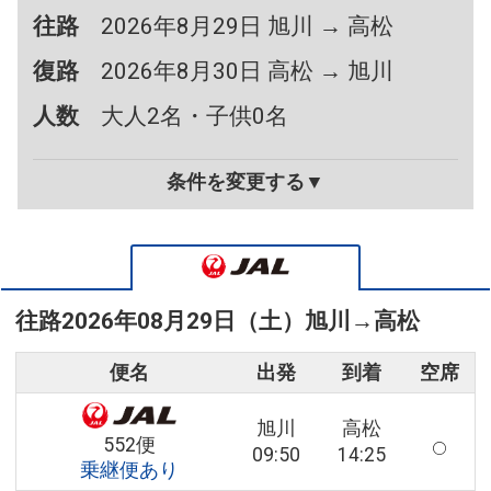
往路
2026年8月29日 旭川 → 高松
復路
2026年8月30日 高松 → 旭川
人数
大人2名・子供0名
条件を変更する▼
往路
2026年08月29日（土）
旭川
→
高松
便名
出発
到着
空席
旭川
高松
552便
09:50
14:25
乗継便あり