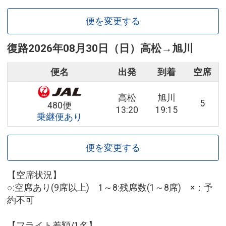
便を変更する
復路
2026年08月30日（日）
高松
→
旭川
便名
出発
到着
空席
高松
旭川
5
480便
13:20
19:15
乗継便あり
便を変更する
【空席状況】
○:空席あり(9席以上) 1～8:残席数(1～8席) ×：予
約不可
【フライト差額/1名】