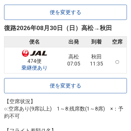
便を変更する
復路
2026年08月30日（日）
高松
→
秋田
便名
出発
到着
空席
高松
秋田
474便
07:05
11:35
乗継便あり
便を変更する
【空席状況】
○:空席あり(9席以上) 1～8:残席数(1～8席) ×：予
約不可
【フライト差額/1名】