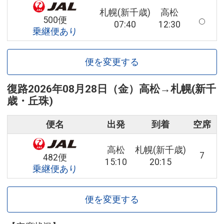
札幌(新千歳)
高松
500便
07:40
12:30
乗継便あり
便を変更する
復路
2026年08月28日（金）
高松
→
札幌(新千
歳・丘珠)
便名
出発
到着
空席
高松
札幌(新千歳)
7
482便
15:10
20:15
乗継便あり
便を変更する