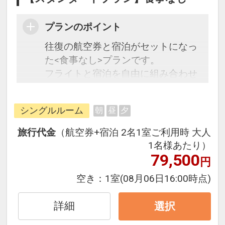
プランのポイント
往復の航空券と宿泊がセットになっ
た<食事なし>プランです。
フライトと宿泊を自由に組み合わせ
できるダイナミックパッケージだか
ら、一都市滞在はもちろん周遊旅行
シングルルーム
朝
昼
夕
にも最適！
旅行期間中の1泊だけの宿泊や延
旅行代金
（航空券+宿泊 2名1室ご利用時 大人
泊・飛び泊なども自由自在です。
1名様あたり）
フライトは、安心のJAL（または
79,500
円
JALグループ）確約！フライトマイ
空き：
1室
(08月06日16:00時点)
ル50%貯まります。
オプションでレンタカーや現地交
詳細
選択
通・体験プランなどの追加（同時予
約）が可能なプランもございます。