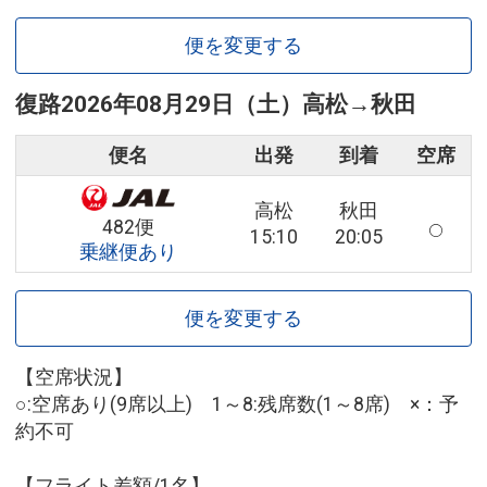
便を変更する
復路
2026年08月29日（土）
高松
→
秋田
便名
出発
到着
空席
高松
秋田
482便
15:10
20:05
乗継便あり
便を変更する
【空席状況】
○:空席あり(9席以上) 1～8:残席数(1～8席) ×：予
約不可
【フライト差額/1名】