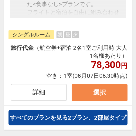
た<食事なし>プランです。
フライトと宿泊を自由に組み合わせ
できるダイナミックパッケージだか
ら、一都市滞在はもちろん周遊旅行
シングルルーム
朝
昼
夕
にも最適！
旅行期間中の1泊だけの宿泊や延
旅行代金
（航空券+宿泊 2名1室ご利用時 大人
泊・飛び泊なども自由自在です。
1名様あたり）
フライトは、安心のJAL（または
78,300
円
JALグループ）確約！フライトマイ
空き：
1室
(08月07日08:30時点)
ル50%貯まります。
オプションでレンタカーや現地交
詳細
選択
通・体験プランなどの追加（同時予
約）が可能なプランもございます。
すべてのプランを見る
2プラン、2部屋タイプ
【宿泊特典】
ミネラルウォーター1本サービス
駐車場代無料