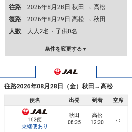
往路
2026年8月28日 秋田 → 高松
復路
2026年8月29日 高松 → 秋田
人数
大人2名・子供0名
条件を変更する▼
往路
2026年08月28日（金）
秋田
→
高松
便名
出発
到着
空席
秋田
高松
162便
08:35
12:30
乗継便あり