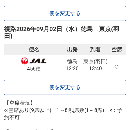
便を変更する
復路
2026年09月02日（水）
徳島
→
東京(羽
田)
便名
出発
到着
空席
徳島
東京(羽田)
12:20
13:40
456便
便を変更する
【空席状況】
○:空席あり(9席以上) 1～8:残席数(1～8席) ×：予
約不可