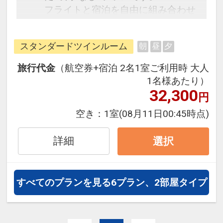
フライトと宿泊を自由に組み合わせ
できるダイナミックパッケージだか
ら、一都市滞在はもちろん周遊旅行
スタンダードツインルーム
朝
昼
夕
にも最適！
旅行期間中の1泊だけの宿泊や延
旅行代金
（航空券+宿泊 2名1室ご利用時 大人
泊・飛び泊なども自由自在です。
1名様あたり）
フライトは、安心のJALまたは
32,300
円
（JALグループ）確約！フライトマ
空き：
1室
(08月11日00:45時点)
イル50％貯まります。
オプションでレンタカーや現地交
詳細
選択
通・体験プランなどの追加（同時予
約）が可能なプランもございます。
すべてのプランを見る
6プラン、2部屋タイプ