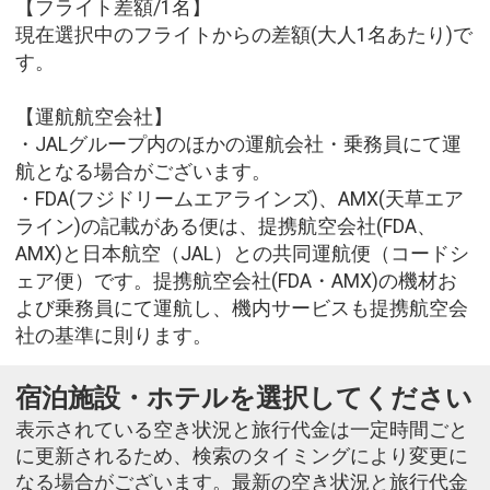
【フライト差額/1名】
現在選択中のフライトからの差額(大人1名あたり)で
す。
【運航航空会社】
・JALグループ内のほかの運航会社・乗務員にて運
航となる場合がございます。
・FDA(フジドリームエアラインズ)、AMX(天草エア
ライン)の記載がある便は、提携航空会社(FDA、
AMX)と日本航空（JAL）との共同運航便（コードシ
ェア便）です。提携航空会社(FDA・AMX)の機材お
よび乗務員にて運航し、機内サービスも提携航空会
社の基準に則ります。
宿泊施設・ホテルを選択してください
表示されている空き状況と旅行代金は一定時間ごと
に更新されるため、検索のタイミングにより変更に
なる場合がございます。最新の空き状況と旅行代金