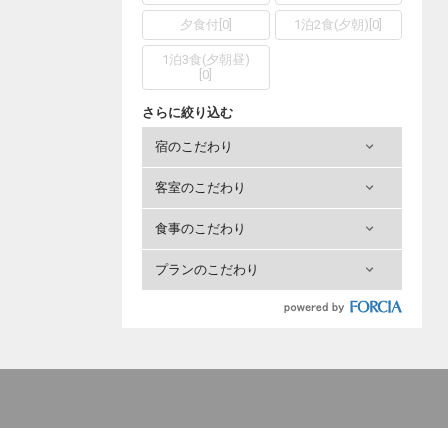
夕食付
[
0
]
1泊2食(夕朝)
[
0
]
1泊3食(夕朝昼)
[
0
]
さらに絞り込む
宿のこだわり
客室のこだわり
食事のこだわり
プランのこだわり