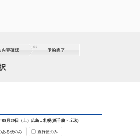
札幌
広島
(新千歳)
2
+7,600円
2便
07:35
11:20
便あり
クラスJを利用する
+51,600円
5
札幌
広島
(新千歳)
+6,800円
2便
択
07:35
13:05
便あり
クラスJを利用する
+21,800円
5
札幌
広島
(新千歳)
5
+18,100円
2便
07:35
11:55
便あり
クラスJを利用する
+49,800円
札幌
広島
6年08月29日（土）
広島
→
札幌(新千歳・丘珠)
(新千歳)
+9,100円
4便
09:30
13:05
便あり
のある便のみ
直行便のみ
クラスJを利用する
+52,100円
5