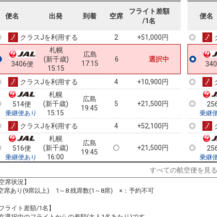
札幌
広島
フライト差額
(新千歳)
4
+19,300円
508便
25
便名
出発
到着
空席
便名
15:40
/1名
11:25
乗継便あり
乗継
クラスJを利用する
+51,000円
2
札幌
広島
(新千歳)
6
選択中
17:15
3406便
34
15:15
クラスJを利用する
+10,900円
4
札幌
広島
(新千歳)
5
+21,500円
514便
25
19:45
15:15
乗継便あり
乗継
クラスJを利用する
+52,100円
4
札幌
広島
(新千歳)
+21,500円
516便
25
19:45
16:00
乗継便あり
乗継
クラスJを利用する
+64,500円
5
すべての航空便を見
空席状況】
札幌
広島
:空席あり(9席以上) 1～8:残席数(1～8席) ×：予約不可
(新千歳)
+19,200円
516便
25
21:15
16:00
乗継便あり
乗継
フライト差額/1名】
クラスJを利用する
+49,800円
在選択中のフライトからの差額(大人1名あたり)です。