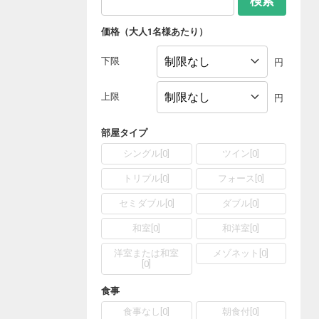
検索
価格（大人1名様あたり）
下限
円
上限
円
部屋タイプ
シングル
[
0
]
ツイン
[
0
]
トリプル
[
0
]
フォース
[
0
]
セミダブル
[
0
]
ダブル
[
0
]
和室
[
0
]
和洋室
[
0
]
洋室または和室
メゾネット
[
0
]
[
0
]
食事
食事なし
[
0
]
朝食付
[
0
]