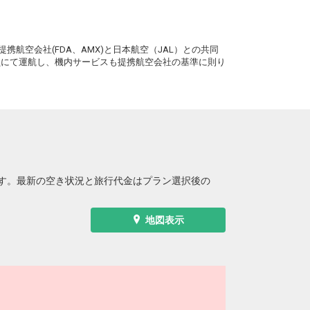
札幌
広島
(新千歳)
+7,900円
2便
16:15
。
20:15
便あり
携航空会社(FDA、AMX)と日本航空（JAL）との共同
クラスJを利用する
+22,900円
4
務員にて運航し、機内サービスも提携航空会社の基準に則り
札幌
広島
(新千歳)
+7,900円
2便
16:15
21:30
便あり
クラスJを利用する
+22,900円
4
札幌
広島
(新千歳)
+6,800円
4便
18:05
22:10
便あり
す。最新の空き状況と旅行代金はプラン選択後の
クラスJを利用する
+21,700円
7
札幌
広島
(新千歳)
+6,800円
4便
地図表示
18:05
22:20
便あり
クラスJを利用する
+21,700円