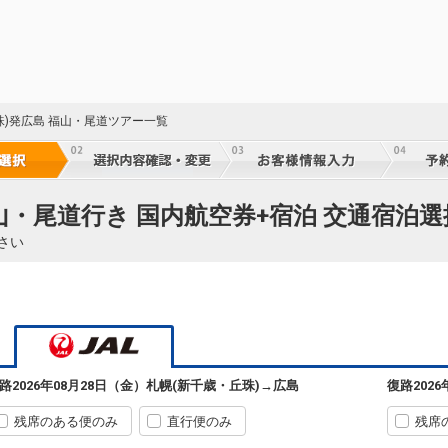
札幌
広島
(新千歳)
+5,700円
590便
13:00
07:35
乗継便あり
クラスJを利用する
+48,700円
7
札幌
広島
(新千歳)
3
+8,000円
500便
25
珠)発広島 福山・尾道ツアー一覧
11:30
07:40
乗継便あり
乗継
クラスJを利用する
+51,000円
5
札幌
広島
(新千歳)
4
+5,700円
500便
25
山・尾道行き 国内航空券+宿泊 交通宿泊選
13:00
07:40
乗継便あり
乗継
さい
クラスJを利用する
+48,700円
札幌
広島
(新千歳)
8
+18,000円
502便
25
13:00
08:50
乗継便あり
乗継
クラスJを利用する
+49,800円
8
札幌
広島
路
2026年08月28日（金）
札幌(新千歳・丘珠)
→
広島
復路
202
(新千歳)
4
+20,400円
506便
25
15:40
11:00
乗継便あり
乗継
残席のある便のみ
直行便のみ
残席
クラスJを利用する
+51,000円
5