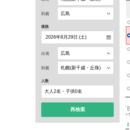
到着
復路
出発
到着
人数
再検索
【
○
【
現