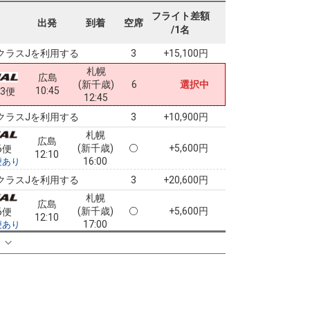
札幌
広島
フライト差額
(新千歳)
+9,100円
4便
出発
到着
空席
09:30
/1名
14:15
便あり
クラスJを利用する
+15,100円
3
札幌
広島
(新千歳)
6
選択中
10:45
03便
12:45
クラスJを利用する
+10,900円
3
札幌
広島
(新千歳)
+5,600円
6便
12:10
16:00
便あり
クラスJを利用する
+20,600円
3
札幌
広島
(新千歳)
+5,600円
6便
12:10
17:00
便あり
クラスJを利用する
+20,600円
る
2
札幌
広島
(新千歳)
+7,900円
8便
13:40
18:15
便あり
クラスJを利用する
+50,900円
3