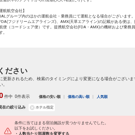
札幌
広島
運航航空会社】
(新千歳)
+19,200円
518便
26
21:15
JALグループ内のほかの運航会社・乗務員にて運航となる場合がございます
17:00
乗継便あり
乗継
FDA(フジドリームエアラインズ)、AMX(天草エアライン)の記載がある便は、提
クラスJを利用する
― 円
航便（コードシェア便）です。提携航空会社(FDA・AMX)の機材および乗
す。
札幌
広島
(新千歳)
6
+19,200円
520便
26
21:15
17:15
乗継便あり
乗継
クラスJを利用する
+49,800円
3
26
ください
乗継
に更新されるため、検索のタイミングにより変更になる場合がございま
い。
0
26
件中
0件表示
価格の安い順
価格の高い順
人気順
乗継
現在の絞り込み
ホテル指定
条件に当てはまる宿泊施設が見つかりませんでした。
以下をお試しください。
・人数当たり部屋数を変更する