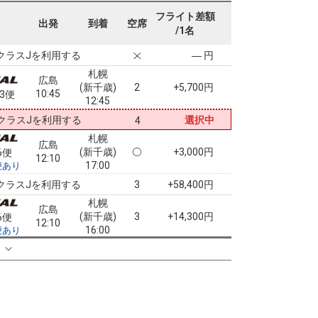
札幌
広島
フライト差額
(新千歳)
+31,600円
4便
出発
到着
空席
09:30
/1名
13:05
便あり
クラスJを利用する
― 円
札幌
広島
(新千歳)
2
+5,700円
10:45
03便
12:45
クラスJを利用する
選択中
4
札幌
広島
(新千歳)
+3,000円
6便
12:10
17:00
便あり
クラスJを利用する
+58,400円
3
札幌
広島
(新千歳)
3
+14,300円
6便
12:10
16:00
便あり
クラスJを利用する
― 円
る
札幌
広島
(新千歳)
+5,300円
8便
13:40
18:15
便あり
クラスJを利用する
― 円