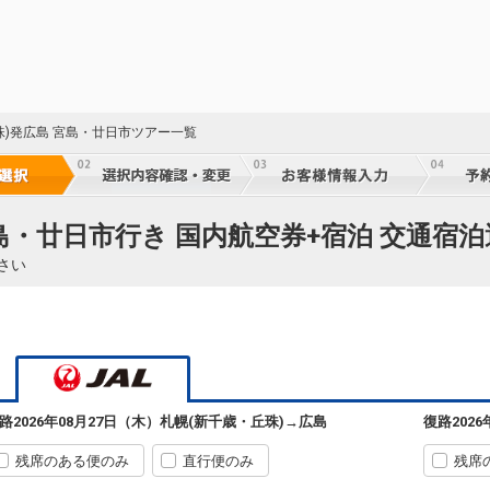
25
珠)発広島 宮島・廿日市ツアー一覧
乗継
25
島・廿日市行き 国内航空券+宿泊 交通宿泊
乗継
さい
札幌
広島
(新千歳)
+1,500円
590便
25
11:30
07:35
乗継便あり
乗継
クラスJを利用する
+43,500円
5
札幌
広島
路
2026年08月27日（木）
札幌(新千歳・丘珠)
→
広島
復路
202
(新千歳)
+0円
590便
25
13:00
07:35
乗継便あり
乗継
残席のある便のみ
直行便のみ
残席
クラスJを利用する
+55,400円
6