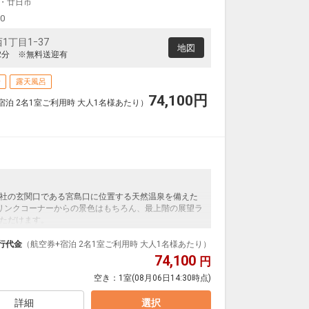
・廿日市
00
丁目1ｰ37
地図
2分 ※無料送迎有
場
露天風呂
74,100
円
宿泊 2名1室ご利用時 大人1名様あたり）
社の玄関口である宮島口に位置する天然温泉を備えた
リンクコーナーからの景色はもちろん、最上階の展望ラ
ただけます。
行代金
（航空券+宿泊 2名1室ご利用時 大人1名様あたり）
。地産地消をコンセプトに和食膳と共に揚げたての天
74,100
円
客様七輪で焼いていただく炙り物もご用意しており、
空き：
1室
(08月06日14:30時点)
な焼き加減が調整可能です。当ホテル自慢のあたたか
詳細
選択