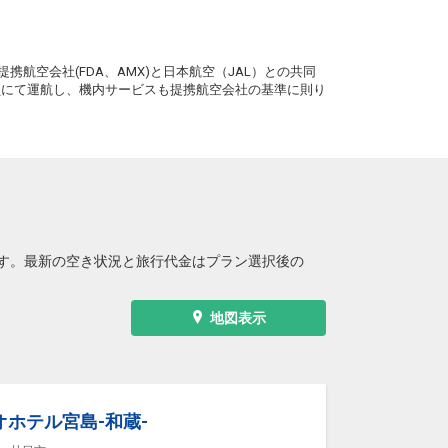
札幌
広島
(新千歳)
+5,300円
2便
16:15
。
20:15
便あり
携航空会社(FDA、AMX)と日本航空（JAL）との共同
クラスJを利用する
― 円
務員にて運航し、機内サービスも提携航空会社の基準に則り
札幌
広島
(新千歳)
6
+16,600円
2便
16:15
21:30
便あり
クラスJを利用する
― 円
札幌
広島
(新千歳)
+4,200円
4便
18:05
22:10
便あり
す。最新の空き状況と旅行代金はプラン選択後の
クラスJを利用する
― 円
札幌
広島
(新千歳)
+4,200円
4便
地図表示
18:05
22:20
便あり
クラスJを利用する
― 円
ホテル宮島-和蔵-