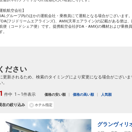
札幌
広島
運航航空会社】
(新千歳)
2
+5,700円
26
17:15
3406便
JALグループ内のほかの運航会社・乗務員にて運航となる場合がございます
15:15
乗継
FDA(フジドリームエアラインズ)、AMX(天草エアライン)の記載がある便は、提
クラスJを利用する
+28,000円
2
航便（コードシェア便）です。提携航空会社(FDA・AMX)の機材および乗
す。
札幌
広島
(新千歳)
+27,100円
514便
26
19:45
15:15
乗継便あり
乗継
クラスJを利用する
+56,700円
6
札幌
広島
(新千歳)
8
+13,500円
516便
26
ください
21:15
16:00
乗継便あり
乗継
に更新されるため、検索のタイミングにより変更になる場合がございま
クラスJを利用する
+16,000円
4
い。
札幌
広島
1
(新千歳)
+27,100円
516便
26
件中
1～1件表示
19:45
価格の安い順
価格の高い順
人気順
16:00
乗継便あり
乗継
現在の絞り込み
ホテル指定
クラスJを利用する
+56,700円
3
札幌
広島
(新千歳)
5
+13,500円
518便
21:15
グランヴィリオ
17:00
乗継便あり