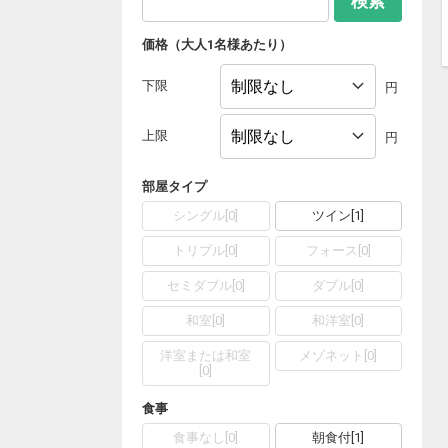
検索
価格（大人1名様あたり）
下限
円
上限
円
部屋タイプ
シングル
[
0
]
ツイン
[
1
]
トリプル
[
0
]
フォース
[
0
]
セミダブル
[
0
]
ダブル
[
0
]
和室
[
0
]
和洋室
[
0
]
洋室または和室
メゾネット
[
0
]
[
0
]
食事
食事なし
[
0
]
朝食付
[
1
]