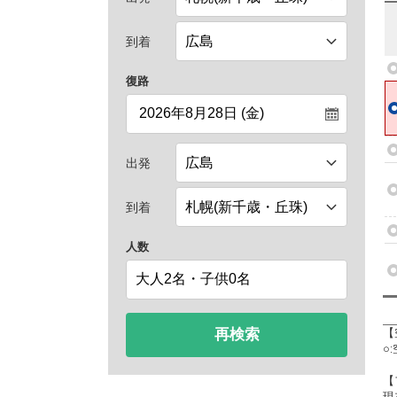
到着
復路
出発
到着
人数
再検索
【
○
【
現