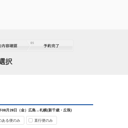
札幌
広島
(新千歳)
2
+32,000円
2便
07:35
11:55
便あり
クラスJを利用する
― 円
札幌
広島
(新千歳)
+29,300円
2便
選択
07:35
13:05
便あり
クラスJを利用する
+47,200円
札幌
広島
(新千歳)
7
+41,600円
2便
07:35
11:20
便あり
クラスJを利用する
+49,000円
3
札幌
広島
6年08月28日（金）
広島
→
札幌(新千歳・丘珠)
(新千歳)
+6,500円
4便
09:30
14:15
便あり
のある便のみ
直行便のみ
クラスJを利用する
― 円