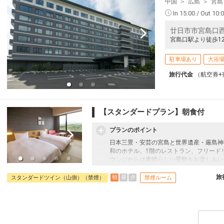
クラスJを利用する
+44,100円
中国
広島
宮島
札幌
In 15:00 / Out 10:
広島
(新千歳)
5
+13,500円
520便
21:15
廿日市市宮島口西1
17:15
乗継便あり
宮島口駅より徒歩1
クラスJを利用する
+44,100円
8
駐車場あり
大浴
旅行代金
（航空券+
【スタンダードプラン】朝食付
プランのポイント
日本三景・安芸の宮島と世界遺産・厳島神
和のホテル。1階のレストラン、フリード
ウンジからは素晴らしい景観をお楽しみい
【朝食のご案内】
旅
朝
昼
夕
スタンダードツイン（山側）（禁煙）
禁煙ルーム
「宮島」を対岸に望める眺望のレストラン
麩羅などもお召し上がりいただけます。お
パチパチと焼ける音を聞きながら、お好き
い朝ごはんをぜひお召し上がりください。