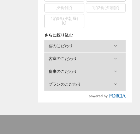
夕食付
[
0
]
1泊2食(夕朝)
[
0
]
1泊3食(夕朝昼)
[
0
]
さらに絞り込む
宿のこだわり
客室のこだわり
食事のこだわり
プランのこだわり