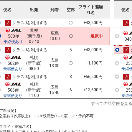
札幌
広島
フライト差額
(新千歳)
+1,500円
500便
便名
出発
到着
空席
便名
25
11:30
/1名
07:40
乗継便あり
乗継
クラスJを利用する
+43,500円
札幌
広島
(新千歳)
選択中
500便
13:00
34
07:40
乗継便あり
クラスJを利用する
+43,000円
5
札幌
広島
(新千歳)
+1,100円
502便
25
13:00
08:50
乗継便あり
乗継
クラスJを利用する
+56,500円
3
札幌
広島
(新千歳)
6
+13,600円
506便
25
15:40
11:00
乗継便あり
乗継
クラスJを利用する
― 円
すべての航空便を見
空席状況】
札幌
広島
:空席あり(9席以上) 1～8:残席数(1～8席) ×：予約不可
(新千歳)
4
+1,500円
508便
25
15:40
11:25
乗継便あり
乗継
フライト差額/1名】
クラスJを利用する
+55,600円
2
在選択中のフライトからの差額(大人1名あたり)です。