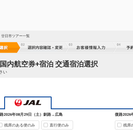
・廿日市ツアー一覧
 国内航空券+宿泊 交通宿泊選択
さい
路
2026年08月29日（土）
釧路
→
広島
復路
202
残席のある便のみ
直行便のみ
残席
25