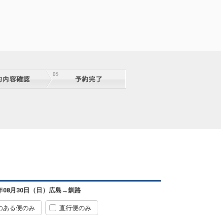
6年08月30日（日）
広島
→
釧路
のある便のみ
直行便のみ
広島
釧路
+0円
2便