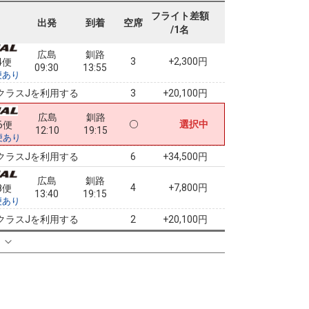
07:35
13:55
便あり
フライト差額
出発
到着
空席
/1名
クラスJを利用する
+7,700円
広島
釧路
3
+2,300円
4便
09:30
13:55
便あり
クラスJを利用する
+20,100円
3
広島
釧路
選択中
6便
12:10
19:15
便あり
クラスJを利用する
+34,500円
6
広島
釧路
4
+7,800円
8便
13:40
19:15
便あり
クラスJを利用する
+20,100円
2
る