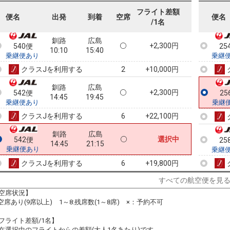
乗継
フライト差額
便名
出発
到着
空席
便名
/1名
釧路
広島
+2,300円
540便
25
10:10
15:40
乗継便あり
乗継
クラスJを利用する
+10,000円
2
釧路
広島
+2,300円
542便
25
14:45
19:45
乗継便あり
乗継
クラスJを利用する
+22,100円
6
釧路
広島
選択中
542便
25
14:45
21:15
乗継便あり
乗継
クラスJを利用する
+19,800円
6
すべての航空便を見
空席状況】
:空席あり(9席以上) 1～8:残席数(1～8席) ×：予約不可
フライト差額/1名】
在選択中のフライトからの差額(大人1名あたり)です。