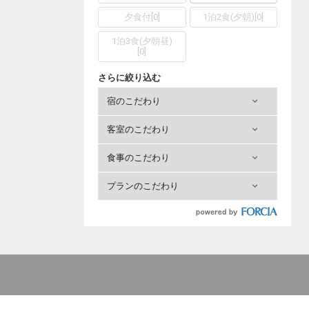
夕食付
[
0
]
1泊2食(夕朝)
[
0
]
1泊3食(夕朝昼)
[
0
]
さらに絞り込む
宿のこだわり
客室のこだわり
食事のこだわり
プランのこだわり