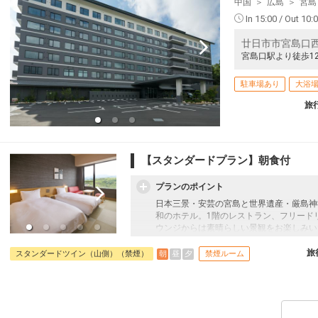
中国
広島
宮島
In 15:00 / Out 10:
廿日市市宮島口西1
宮島口駅より徒歩1
駐車場あり
大浴
旅
【スタンダードプラン】朝食付
プランのポイント
日本三景・安芸の宮島と世界遺産・厳島神
和のホテル。1階のレストラン、フリード
ウンジからは素晴らしい景観をお楽しみい
【朝食のご案内】
旅
朝
昼
夕
スタンダードツイン（山側）（禁煙）
禁煙ルーム
「宮島」を対岸に望める眺望のレストラン
麩羅などもお召し上がりいただけます。お
パチパチと焼ける音を聞きながら、お好き
い朝ごはんをぜひお召し上がりください。