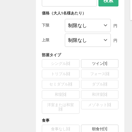
検索
価格（大人1名様あたり）
下限
円
上限
円
部屋タイプ
シングル
[
0
]
ツイン
[
1
]
トリプル
[
0
]
フォース
[
0
]
セミダブル
[
0
]
ダブル
[
0
]
和室
[
0
]
和洋室
[
0
]
洋室または和室
メゾネット
[
0
]
[
0
]
食事
食事なし
[
0
]
朝食付
[
1
]