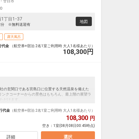
・廿日市
00
丁目1ｰ37
地図
2分 ※無料送迎有
場
露天風呂
行代金
（航空券+宿泊 2名1室ご利用時 大人1名様あたり）
108,300
円
社の玄関口である宮島口に位置する天然温泉を備えた
リンクコーナーからの景色はもちろん、最上階の展望ラ
ただけます。
行代金
（航空券+宿泊 2名1室ご利用時 大人1名様あたり）
。地産地消をコンセプトに和食膳と共に揚げたての天
108,300
円
客様七輪で焼いていただく炙り物もご用意しており、
空き：
1室
(08月08日00:45時点)
な焼き加減が調整可能です。当ホテル自慢のあたたか
詳細
選択