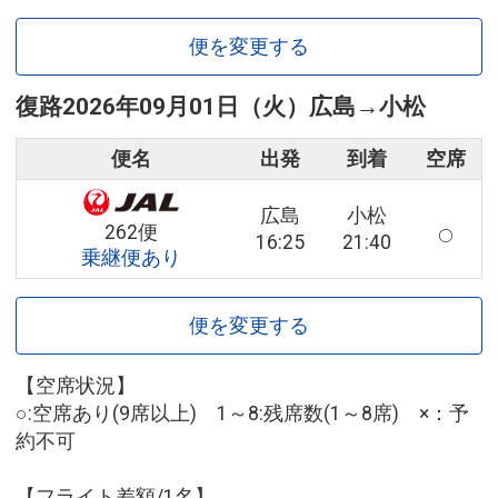
便を変更する
復路
2026年09月01日（火）
広島
→
小松
便名
出発
到着
空席
広島
小松
262便
16:25
21:40
乗継便あり
便を変更する
【空席状況】
○:空席あり(9席以上) 1～8:残席数(1～8席) ×：予
約不可
【フライト差額/1名】