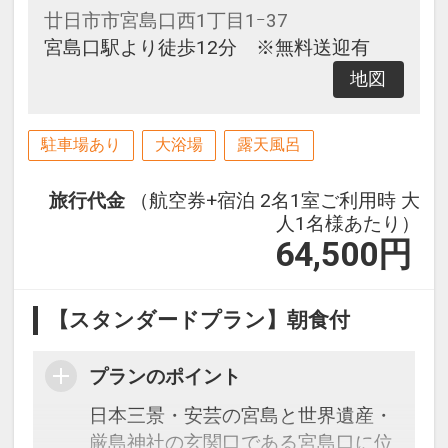
廿日市市宮島口西1丁目1ｰ37
宮島口駅より徒歩12分 ※無料送迎有
地図
駐車場あり
大浴場
露天風呂
旅行代金
（航空券+宿泊 2名1室ご利用時 大
人1名様あたり）
64,500
円
【スタンダードプラン】朝食付
プランのポイント
日本三景・安芸の宮島と世界遺産・
厳島神社の玄関口である宮島口に位