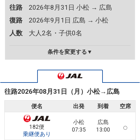
往路
2026年8月31日 小松 → 広島
復路
2026年9月1日 広島 → 小松
人数
大人2名・子供0名
条件を変更する▼
往路
2026年08月31日（月）
小松
→
広島
便名
出発
到着
空席
小松
広島
182便
07:35
13:00
乗継便あり