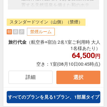
置する天然温泉を備えた和のホテ
ル。1階のレストラン、フリードリ
ンクコーナーからの景色はもちろ
スタンダードツイン（山側）（禁煙）
ん、最上階の展望ラウンジからは素
晴らしい景観をお楽しみいただけま
禁煙ルーム
朝
昼
夕
す。
旅行代金
（航空券+宿泊 2名1室ご利用時 大人
1名様あたり）
【朝食のご案内】
64,500
円
「宮島」を対岸に望める眺望のレス
トラン。地産地消をコンセプトに和
空き：
1室
(08月10日00:45時点)
食膳と共に揚げたての天麩羅なども
お召し上がりいただけます。お客様
詳細
選択
七輪で焼いていただく炙り物もご用
意しており、パチパチと焼ける音を
聞きながら、お好きな焼き加減が調
すべてのプランを見る
1プラン、1部屋タイプ
整可能です。当ホテル自慢のあたた