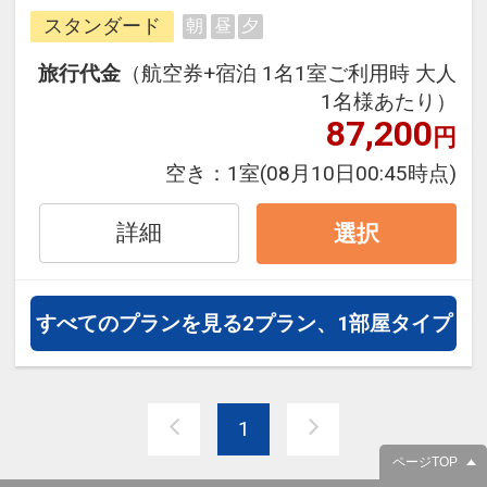
しだしています。
スタンダード
朝
昼
夕
旅行代金
（航空券+宿泊 1名1室ご利用時 大人
1名様あたり）
87,200
円
空き：
1室
(08月10日00:45時点)
詳細
選択
すべてのプランを見る
2プラン、1部屋タイプ
1
ページTOP