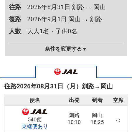
往路
2026年8月31日 釧路 → 岡山
復路
2026年9月1日 岡山 → 釧路
人数
大人1名・子供0名
条件を変更する▼
往路
2026年08月31日（月）
釧路
→
岡山
便名
出発
到着
空席
釧路
岡山
540便
10:10
18:25
乗継便あり