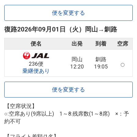
便を変更する
復路
2026年09月01日（火）
岡山
→
釧路
便名
出発
到着
空席
岡山
釧路
236便
12:20
19:05
乗継便あり
便を変更する
【空席状況】
○:空席あり(9席以上) 1～8:残席数(1～8席) ×：予
約不可
【フライト差額/1名】