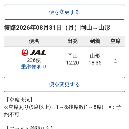
便を変更する
復路
2026年08月31日（月）
岡山
→
山形
便名
出発
到着
空席
岡山
山形
236便
12:20
18:35
乗継便あり
便を変更する
【空席状況】
○:空席あり(9席以上) 1～8:残席数(1～8席) ×：予
約不可
【フライト差額/1名】