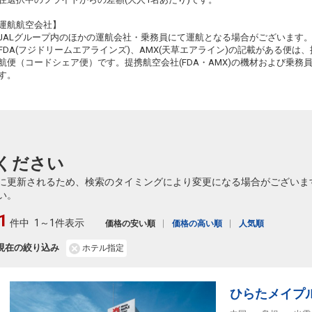
運航航空会社】
JALグループ内のほかの運航会社・乗務員にて運航となる場合がございます
FDA(フジドリームエアラインズ)、AMX(天草エアライン)の記載がある便は、提
航便（コードシェア便）です。提携航空会社(FDA・AMX)の機材および乗
す。
ください
に更新されるため、検索のタイミングにより変更になる場合がございま
い。
1
件中
1～1件表示
価格の安い順
価格の高い順
人気順
現在の絞り込み
ホテル指定
ひらたメイプ