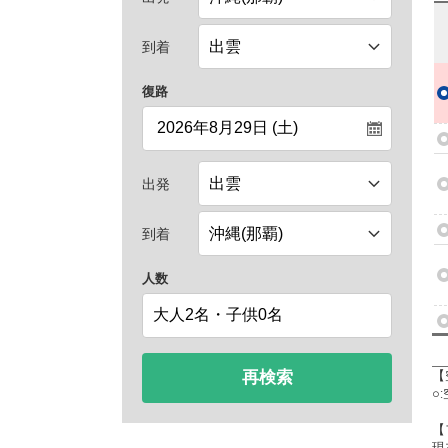
到着
復路
出発
到着
人数
再検索
【
○
【
現