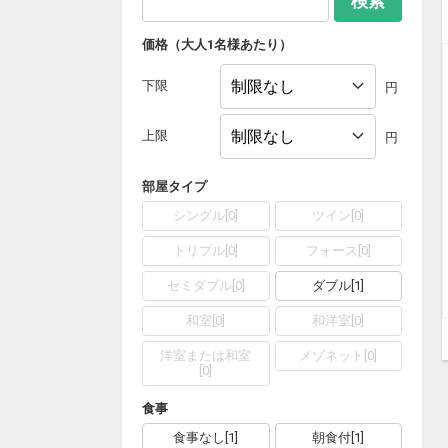
検索
価格（大人1名様あたり）
下限
円
上限
円
部屋タイプ
シングル
[
0
]
ツイン
[
0
]
トリプル
[
0
]
フォース
[
0
]
セミダブル
[
0
]
ダブル
[
1
]
和室
[
0
]
和洋室
[
0
]
洋室または和室
メゾネット
[
0
]
[
0
]
食事
食事なし
[
1
]
朝食付
[
1
]