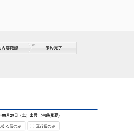
6年08月29日（土）
出雲
→
沖縄(那覇)
のある便のみ
直行便のみ
出雲
沖縄(那覇)
+2,300円
50便