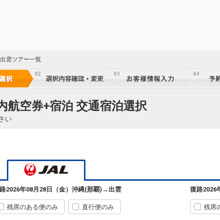
 出雲ツアー一覧
国内航空券+宿泊 交通宿泊選択
さい
路
2026年08月28日（金）
沖縄(那覇)
→
出雲
復路
202
残席のある便のみ
直行便のみ
残席
35