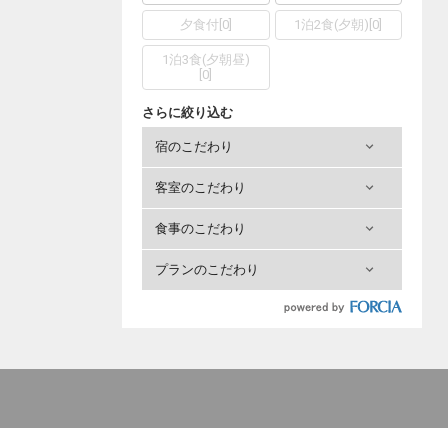
夕食付
[
0
]
1泊2食(夕朝)
[
0
]
1泊3食(夕朝昼)
[
0
]
さらに絞り込む
宿のこだわり
客室のこだわり
食事のこだわり
プランのこだわり