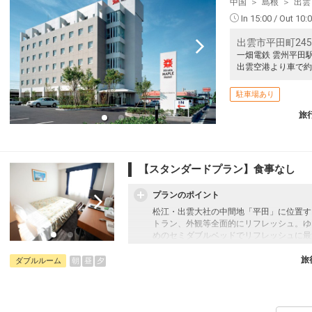
中国
島根
出雲
In 15:00 / Out 10:
出雲市平田町245
一畑電鉄 雲州平田
出雲空港より車で約
駐車場あり
旅
【スタンダードプラン】食事なし
プランのポイント
松江・出雲大社の中間地「平田」に位置す
トラン、外観等全面的にリフレッシュ。ゆ
めのセミダブルベッドでリフレッシュに最
旅
朝
昼
夕
ダブルルーム