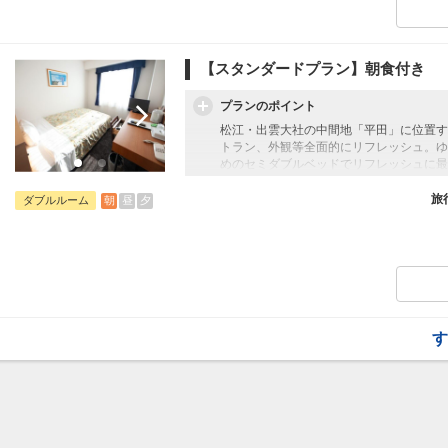
【スタンダードプラン】朝食付き
プランのポイント
松江・出雲大社の中間地「平田」に位置す
トラン、外観等全面的にリフレッシュ。ゆ
めのセミダブルベッドでリフレッシュに最
旅
朝
昼
夕
ダブルルーム
す