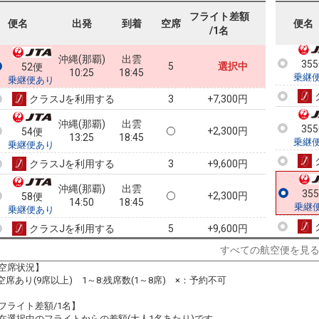
乗継
フライト差額
便名
出発
到着
空席
便名
/1名
沖縄(那覇)
出雲
35
5
選択中
52便
10:25
18:45
乗継
乗継便あり
クラスJを利用する
+7,300円
3
沖縄(那覇)
出雲
35
+2,300円
54便
13:25
18:45
乗継
乗継便あり
クラスJを利用する
+9,600円
3
沖縄(那覇)
出雲
35
+2,300円
58便
14:50
18:45
乗継
乗継便あり
クラスJを利用する
+9,600円
5
すべての航空便を見
沖縄(那覇)
出雲
+2,300円
2062便
15:15
18:45
空席状況】
乗継便あり
:空席あり(9席以上) 1～8:残席数(1～8席) ×：予約不可
クラスJを利用する
+9,600円
6
フライト差額/1名】
在選択中のフライトからの差額(大人1名あたり)です。