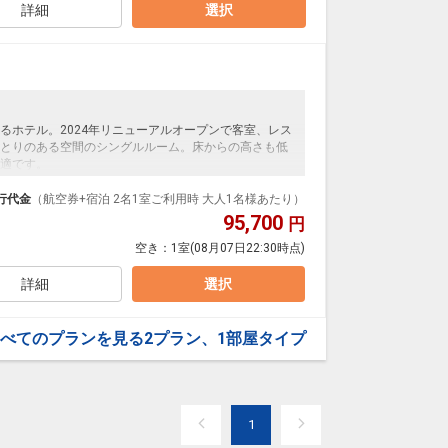
詳細
選択
るホテル。2024年リニューアルオープンで客室、レス
とりのある空間のシングルルーム。床からの高さも低
適です。
行代金
（航空券+宿泊 2名1室ご利用時 大人1名様あたり）
95,700
円
空き：
1室
(08月07日22:30時点)
詳細
選択
べてのプランを見る
2プラン、1部屋タイプ
1