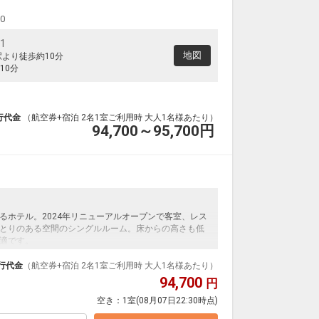
00
1
地図
駅より徒歩約10分
10分
行代金
（航空券+宿泊 2名1室ご利用時 大人1名様あたり）
94,700～95,700
円
るホテル。2024年リニューアルオープンで客室、レス
とりのある空間のシングルルーム。床からの高さも低
適です。
行代金
（航空券+宿泊 2名1室ご利用時 大人1名様あたり）
94,700
円
空き：
1室
(08月07日22:30時点)