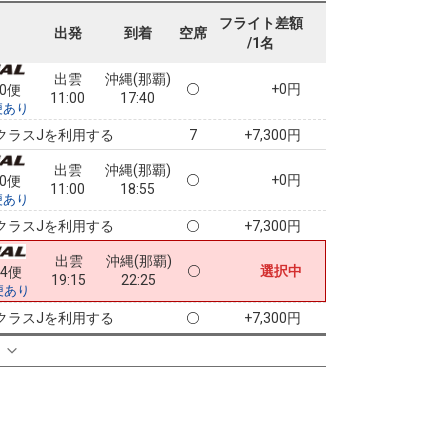
11:00
14:45
便あり
フライト差額
出発
到着
空席
/1名
クラスJを利用する
+9,600円
8
出雲
沖縄(那覇)
+0円
50便
11:00
17:40
便あり
クラスJを利用する
+7,300円
7
出雲
沖縄(那覇)
+0円
50便
11:00
18:55
便あり
クラスJを利用する
+7,300円
出雲
沖縄(那覇)
選択中
54便
19:15
22:25
便あり
クラスJを利用する
+7,300円
る