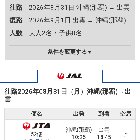
往路
2026年8月31日 沖縄(那覇) → 出雲
復路
2026年9月1日 出雲 → 沖縄(那覇)
人数
大人2名・子供0名
条件を変更する▼
往路
2026年08月31日（月）
沖縄(那覇)
→
出
雲
便名
出発
到着
空席
沖縄(那覇)
出雲
52便
10:25
18:45