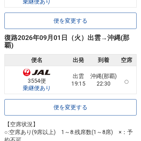
乗継便あり
便を変更する
復路
2026年09月01日（火）
出雲
→
沖縄(那
覇)
便名
出発
到着
空席
出雲
沖縄(那覇)
3554便
19:15
22:30
乗継便あり
便を変更する
【空席状況】
○:空席あり(9席以上) 1～8:残席数(1～8席) ×：予
約不可