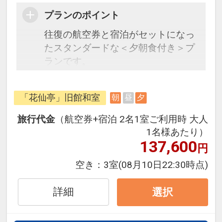
プランのポイント
往復の航空券と宿泊がセットになっ
たスタンダードな＜夕朝食付き＞プ
ランです。
フライトと宿泊を自由に組み合わせ
できるダイナミックパッケージだか
「花仙亭」旧館和室
朝
昼
夕
ら、一都市滞在はもちろん周遊旅行
にも最適！
旅行代金
（航空券+宿泊 2名1室ご利用時 大人
旅行期間中の1泊だけの宿泊や延
1名様あたり）
泊・飛び泊なども自由自在です。
137,600
円
フライトは、安心のJAL（または
空き：
3室
(08月10日22:30時点)
JALグループ）確約！フライトマイ
ル50%貯まります。
詳細
選択
オプションでレンタカーや現地交
通・体験プランなどの追加（同時予
約）が可能なプランもございます。