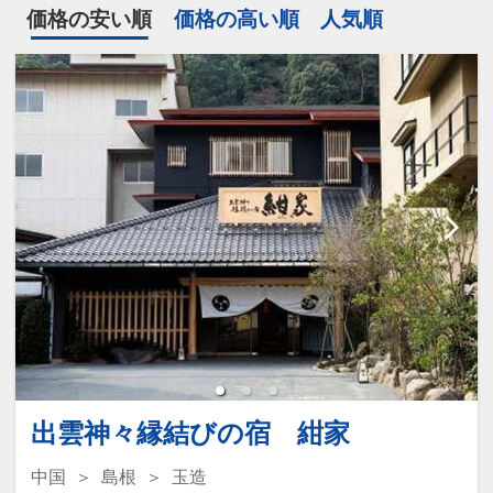
価格の安い順
価格の高い順
人気順
出雲神々縁結びの宿 紺家
中国
島根
玉造