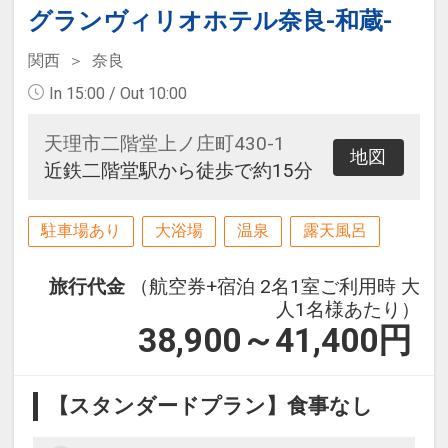
グランヴィリオホテル奈良-和蔵-
関西
奈良
In 15:00 / Out 10:00
天理市二階堂上ノ庄町430-1
地図
近鉄二階堂駅から徒歩で約15分
駐車場あり
大浴場
温泉
露天風呂
旅行代金
（航空券+宿泊 2名1室ご利用時 大
人1名様あたり）
38,900～41,400
円
【スタンダードプラン】食事なし