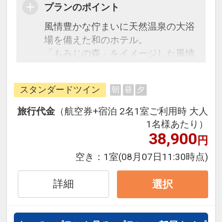
プランのポイント
風情豊かな佇まいに天然温泉の大浴
場を備えた和のホテル。
「もみじの森」をイメージした風情
豊かな佇まいに、天然温泉の大浴場
を備えた和モダンのホテルで華やか
スタンダードツイン
朝
昼
夕
なひとときをお届けします。
西名阪自動車道・郡山インター、京
旅行代金
（航空券+宿泊 2名1室ご利用時 大人
奈和自動車道・郡山南インターから
1名様あたり）
のアクセスも良好です。
38,900
円
コンビニは徒歩約10分（約500ｍ）
空き：
1室
(08月07日11:30時点)
のところにございます。また、ジャ
パン’ディスカウントショップ）が徒
詳細
選択
歩3分のところにございます。
天然温泉「睡蓮（すいれん）の湯」
は男女別天然温泉の大浴場があり、