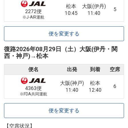
松本
大阪(伊丹)
5
2272便
10:45
11:40
※J-AIR運航
便を変更する
復路
2026年08月29日（土）
大阪(伊丹・関
西・神戸)
→
松本
便名
出発
到着
空席
大阪(神戸)
松本
6
4363便
11:40
12:40
※FDA共同運航
便を変更する
【空席状況】