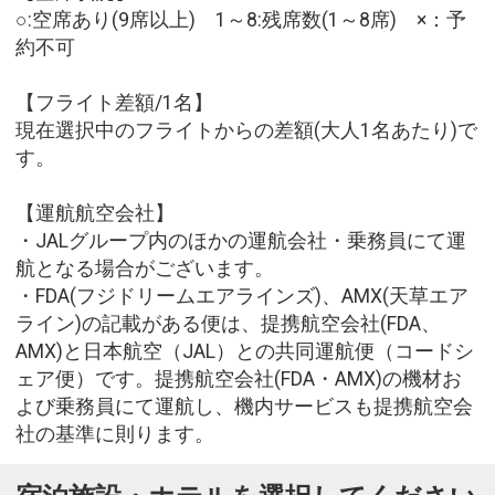
○:空席あり(9席以上) 1～8:残席数(1～8席) ×：予
約不可
【フライト差額/1名】
現在選択中のフライトからの差額(大人1名あたり)で
す。
【運航航空会社】
・JALグループ内のほかの運航会社・乗務員にて運
航となる場合がございます。
・FDA(フジドリームエアラインズ)、AMX(天草エア
ライン)の記載がある便は、提携航空会社(FDA、
AMX)と日本航空（JAL）との共同運航便（コードシ
ェア便）です。提携航空会社(FDA・AMX)の機材お
よび乗務員にて運航し、機内サービスも提携航空会
社の基準に則ります。