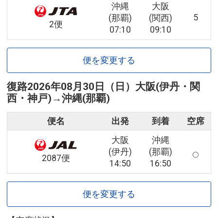
沖縄
大阪
5
(那覇)
(関西)
2便
07:10
09:10
便を変更する
復路
2026年08月30日（日）
大阪(伊丹・関
西・神戸)
→
沖縄(那覇)
便名
出発
到着
空席
大阪
沖縄
(伊丹)
(那覇)
2087便
14:50
16:50
便を変更する