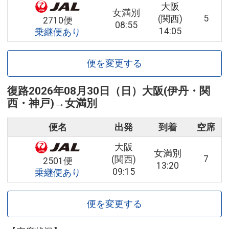
大阪
女満別
5
(関西)
2710便
08:55
14:05
乗継便あり
便を変更する
復路
2026年08月30日（日）
大阪(伊丹・関
西・神戸)
→
女満別
便名
出発
到着
空席
大阪
女満別
7
(関西)
2501便
13:20
09:15
乗継便あり
便を変更する