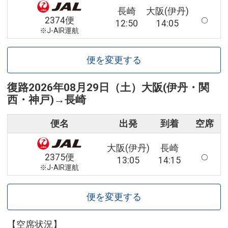
長崎
大阪(伊丹)
2374便
12:50
14:05
※J-AIR運航
便を変更する
復路
2026年08月29日（土）
大阪(伊丹・関
西・神戸)
→
長崎
便名
出発
到着
空席
大阪(伊丹)
長崎
2375便
13:05
14:15
※J-AIR運航
便を変更する
【空席状況】