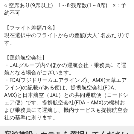
○:空席あり(9席以上) 1～8:残席数(1～8席) ×：予
約不可
【フライト差額/1名】
現在選択中のフライトからの差額(大人1名あたり)で
す。
【運航航空会社】
・JALグループ内のほかの運航会社・乗務員にて運
航となる場合がございます。
・FDA(フジドリームエアラインズ)、AMX(天草エア
ライン)の記載がある便は、提携航空会社(FDA、
AMX)と日本航空（JAL）との共同運航便（コードシ
ェア便）です。提携航空会社(FDA・AMX)の機材お
よび乗務員にて運航し、機内サービスも提携航空会
社の基準に則ります。