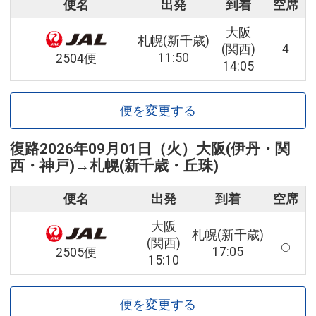
便名
出発
到着
空席
大阪
札幌(新千歳)
4
(関西)
11:50
2504便
14:05
便を変更する
復路
2026年09月01日（火）
大阪(伊丹・関
西・神戸)
→
札幌(新千歳・丘珠)
便名
出発
到着
空席
大阪
札幌(新千歳)
(関西)
17:05
2505便
15:10
便を変更する