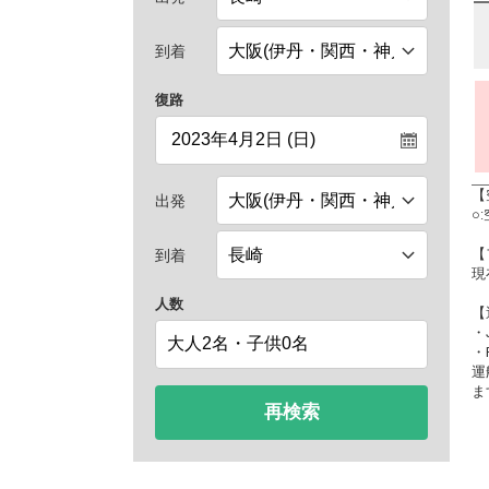
到着
復路
【
出発
○
【
到着
現
人数
【
・
・
運
ま
再検索