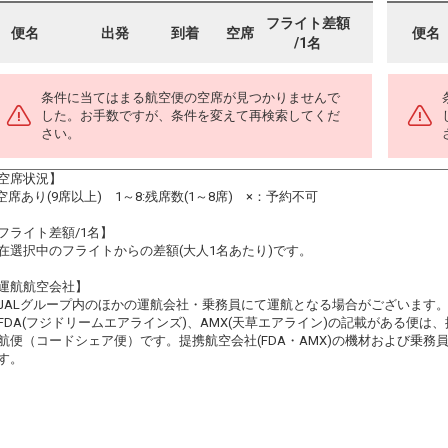
フライト差額
便名
出発
到着
空席
便名
/1名
条件に当てはまる航空便の空席が見つかりませんで
した。お手数ですが、条件を変えて再検索してくだ
さい。
空席状況】
:空席あり(9席以上) 1～8:残席数(1～8席) ×：予約不可
フライト差額/1名】
在選択中のフライトからの差額(大人1名あたり)です。
運航航空会社】
JALグループ内のほかの運航会社・乗務員にて運航となる場合がございます
FDA(フジドリームエアラインズ)、AMX(天草エアライン)の記載がある便は、提
航便（コードシェア便）です。提携航空会社(FDA・AMX)の機材および乗
す。