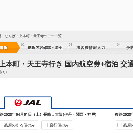
橋・なんば・上本町・天王寺ツアー一覧
上本町・天王寺行き 国内航空券+宿泊 交
さい
路
2023年04月01日（土）
長崎
→
大阪(伊丹・関西・神戸)
復路
202
残席のある便のみ
直行便のみ
残席