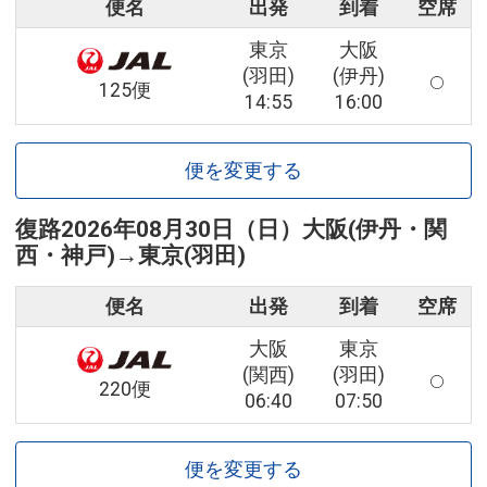
便名
出発
到着
空席
東京
大阪
(羽田)
(伊丹)
125便
14:55
16:00
便を変更する
復路
2026年08月30日（日）
大阪(伊丹・関
西・神戸)
→
東京(羽田)
便名
出発
到着
空席
大阪
東京
(関西)
(羽田)
220便
06:40
07:50
便を変更する