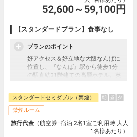
52,600～59,100
円
【スタンダードプラン】食事なし
プランのポイント
好アクセス＆好立地な大阪なんばに
位置し、『なんば』駅から徒歩1分
の駅直結31階建ての高層ホテル。英
国・イングランドの都市や風土、文
化をテーマにつくられた館内で、各
スタンダードセミダブル（禁煙）
朝
昼
夕
地を巡り旅するかのような特別なひ
と時をお過ごしいただけます。お部
禁煙ルーム
屋のバスルームにはウルトラファイ
旅行代金
（航空券+宿泊 2名1室ご利用時 大人
ンミスト「ミラブル」を全客室に導
1名様あたり）
入。ホテルと同じ建物内の地下1階