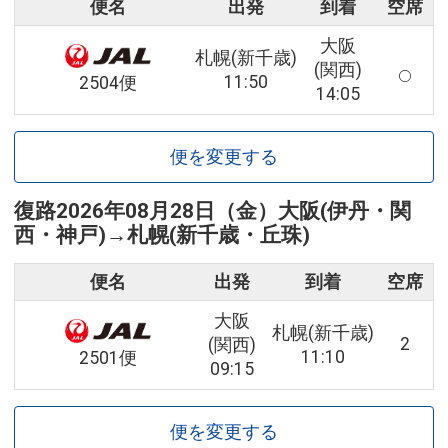
便名
出発
到着
空席
大阪
札幌(新千歳)
(関西)
11:50
2504便
14:05
便を変更する
復路
2026年08月28日（金）
大阪(伊丹・関
西・神戸)
→
札幌(新千歳・丘珠)
便名
出発
到着
空席
大阪
札幌(新千歳)
2
(関西)
11:10
2501便
09:15
便を変更する