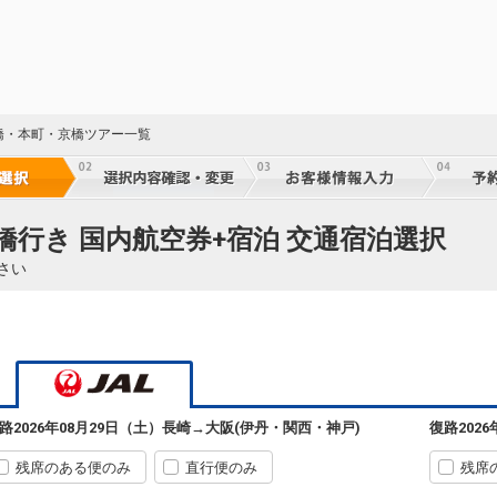
橋・本町・京橋ツアー一覧
橋行き 国内航空券+宿泊 交通宿泊選択
さい
路
2026年08月29日（土）
長崎
→
大阪(伊丹・関西・神戸)
復路
202
残席のある便のみ
直行便のみ
残席