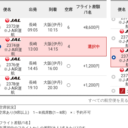
フライト差額
便名
出発
到着
空席
便名
/1名
23
※J-
長崎
大阪(伊丹)
2372便
6
+8,600円
09:05
10:15
※J-AIR運
航
23
※J-
長崎
大阪(伊丹)
2374便
4
選択中
13:00
14:15
※J-AIR運
航
23
※J-
長崎
大阪(伊丹)
2376便
+1,200円
14:45
16:00
※J-AIR運
航
23
※J-
長崎
大阪(伊丹)
2378便
+1,200円
19:10
20:30
※J-AIR運
航
クラスJを利用する
+2,400円
7
すべての航空便を見
空席状況】
:空席あり(9席以上) 1～8:残席数(1～8席) ×：予約不可
フライト差額/1名】
在選択中のフライトからの差額(大人1名あたり)です。