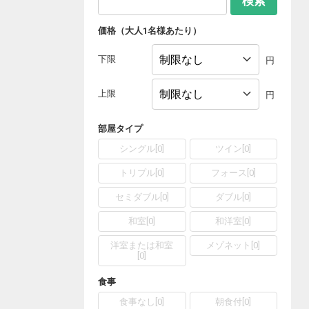
検索
価格（大人1名様あたり）
下限
円
上限
円
部屋タイプ
シングル
[
0
]
ツイン
[
0
]
トリプル
[
0
]
フォース
[
0
]
セミダブル
[
0
]
ダブル
[
0
]
和室
[
0
]
和洋室
[
0
]
洋室または和室
メゾネット
[
0
]
[
0
]
食事
食事なし
[
0
]
朝食付
[
0
]