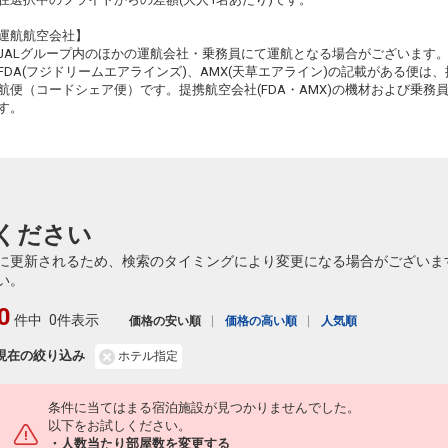
運航航空会社】
JALグループ内のほかの運航会社・乗務員にて運航となる場合がございます
FDA(フジドリームエアラインズ)、AMX(天草エアライン)の記載がある便は、提
航便（コードシェア便）です。提携航空会社(FDA・AMX)の機材および乗
す。
ください
に更新されるため、検索のタイミングにより変更になる場合がございま
い。
0
件中
0件表示
価格の安い順
価格の高い順
人気順
現在の絞り込み
ホテル指定
条件に当てはまる宿泊施設が見つかりませんでした。
以下をお試しください。
・人数当たり部屋数を変更する