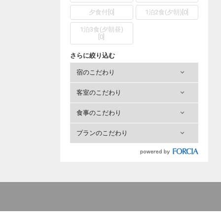
夕食付
[
0
]
1泊2食(夕朝)
[
0
]
1泊3食(夕朝昼)
[
0
]
さらに絞り込む
宿のこだわり
客室のこだわり
食事のこだわり
プランのこだわり