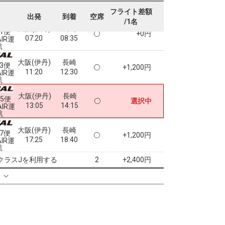
フライト差額
出発
到着
空席
/1名
大阪(伊丹)
長崎
71便
+0円
07:20
08:35
AIR運
航
大阪(伊丹)
長崎
73便
+1,200円
11:20
12:30
AIR運
航
大阪(伊丹)
長崎
75便
選択中
13:05
14:15
AIR運
航
大阪(伊丹)
長崎
77便
+1,200円
17:25
18:40
AIR運
航
クラスJを利用する
+2,400円
2
る