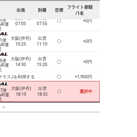
フライト差額
出発
到着
空席
/1名
大阪(伊丹)
出雲
45便
+0円
07:05
07:55
AIR運
航
大阪(伊丹)
出雲
51便
+0円
10:25
11:10
AIR運
航
大阪(伊丹)
出雲
55便
+0円
14:30
15:20
AIR運
航
クラスJを利用する
+1,900円
大阪(伊丹)
出雲
57便
選択中
18:10
18:55
AIR運
航
る