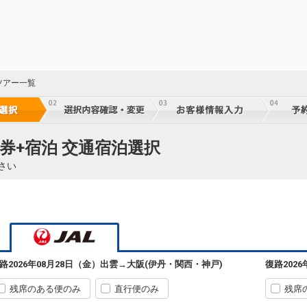
ツアー一覧
券+宿泊 交通宿泊選択
さい
路
2026年08月28日（金）
出雲
→
大阪(伊丹・関西・神戸)
復路
202
残席のある便のみ
直行便のみ
残席