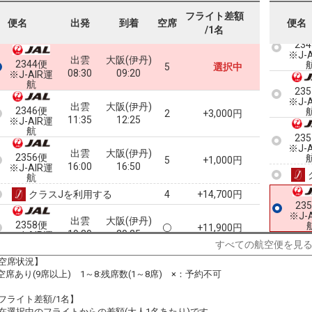
フライト差額
便名
出発
到着
空席
便名
/1名
23
※J-
出雲
大阪(伊丹)
2344便
5
選択中
08:30
09:20
※J-AIR運
航
23
※J-
出雲
大阪(伊丹)
2346便
2
+3,000円
11:35
12:25
※J-AIR運
航
23
※J-
出雲
大阪(伊丹)
2356便
5
+1,000円
16:00
16:50
※J-AIR運
航
クラスJを利用する
+14,700円
4
23
※J-
出雲
大阪(伊丹)
2358便
+11,900円
19:30
20:25
※J-AIR運
すべての航空便を見
航
空席状況】
:空席あり(9席以上) 1～8:残席数(1～8席) ×：予約不可
フライト差額/1名】
在選択中のフライトからの差額(大人1名あたり)です。