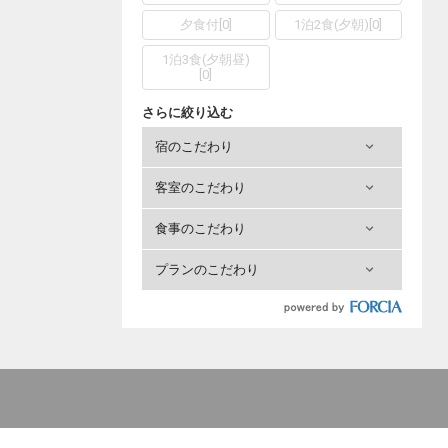
夕食付
[
0
]
1泊2食(夕朝)
[
0
]
1泊3食(夕朝昼)
[
0
]
さらに絞り込む
宿のこだわり
客室のこだわり
食事のこだわり
プランのこだわり