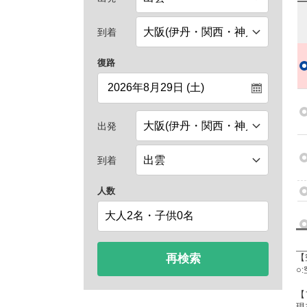
到着
復路
出発
到着
人数
再検索
【
○
【
現