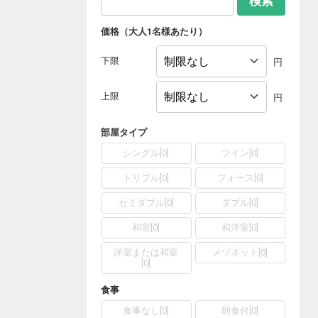
検索
価格（大人1名様あたり）
下限
円
上限
円
部屋タイプ
シングル
[
0
]
ツイン
[
0
]
トリプル
[
0
]
フォース
[
0
]
セミダブル
[
0
]
ダブル
[
0
]
和室
[
0
]
和洋室
[
0
]
洋室または和室
メゾネット
[
0
]
[
0
]
食事
食事なし
[
0
]
朝食付
[
0
]