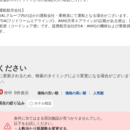
運航航空会社】
JALグループ内のほかの運航会社・乗務員にて運航となる場合がございます
FDA(フジドリームエアラインズ)、AMX(天草エアライン)の記載がある便は、提
航便（コードシェア便）です。提携航空会社(FDA・AMX)の機材および乗
す。
ください
に更新されるため、検索のタイミングにより変更になる場合がございま
い。
0
件中
0件表示
価格の安い順
価格の高い順
人気順
現在の絞り込み
ホテル指定
条件に当てはまる宿泊施設が見つかりませんでした。
以下をお試しください。
・人数当たり部屋数を変更する