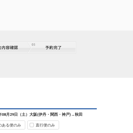
便あり
クラスJを利用する
― 円
大阪(伊丹)
秋田
+37,200円
4便
11:25
15:55
便あり
クラスJを利用する
― 円
大阪(伊丹)
秋田
73便
8
+37,300円
12:20
13:35
AIR運
航
大阪(伊丹)
秋田
+38,300円
6便
12:25
15:55
便あり
クラスJを利用する
― 円
大阪(伊丹)
秋田
+5,400円
0便
14:30
20:05
便あり
クラスJを利用する
+15,500円
2
6年08月29日（土）
大阪(伊丹・関西・神戸)
→
秋田
大阪(関西)
秋田
+5,700円
4便
14:40
20:05
のある便のみ
直行便のみ
便あり