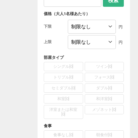
検索
価格（大人1名様あたり）
下限
円
上限
円
部屋タイプ
シングル
[
0
]
ツイン
[
0
]
トリプル
[
0
]
フォース
[
0
]
セミダブル
[
0
]
ダブル
[
0
]
和室
[
0
]
和洋室
[
0
]
洋室または和室
メゾネット
[
0
]
[
0
]
食事
食事なし
[
0
]
朝食付
[
0
]