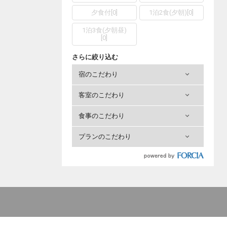
夕食付
[
0
]
1泊2食(夕朝)
[
0
]
1泊3食(夕朝昼)
[
0
]
さらに絞り込む
宿のこだわり
客室のこだわり
食事のこだわり
プランのこだわり