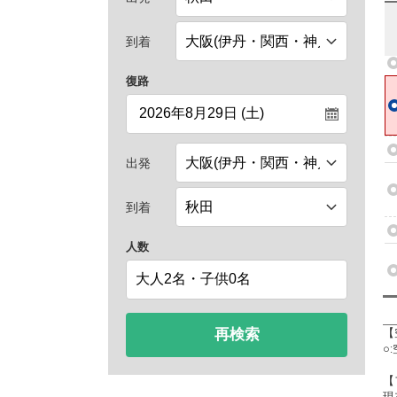
到着
復路
出発
到着
人数
再検索
【
○
【
現