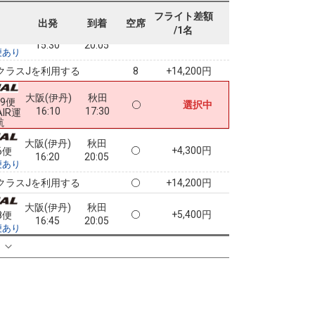
クラスJを利用する
+15,500円
5
フライト差額
出発
到着
空席
/1名
大阪(伊丹)
秋田
+4,300円
4便
15:30
20:05
便あり
クラスJを利用する
+14,200円
8
大阪(伊丹)
秋田
79便
選択中
16:10
17:30
AIR運
航
大阪(伊丹)
秋田
+4,300円
6便
16:20
20:05
便あり
クラスJを利用する
+14,200円
大阪(伊丹)
秋田
+5,400円
8便
16:45
20:05
便あり
クラスJを利用する
+15,300円
る