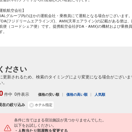
秋田
大阪(伊丹)
運航航空会社】
+13,000円
164便
12:15
18:40
JALグループ内のほかの運航会社・乗務員にて運航となる場合がございます
乗継便あり
FDA(フジドリームエアラインズ)、AMX(天草エアライン)の記載がある便は、提
クラスJを利用する
― 円
航便（コードシェア便）です。提携航空会社(FDA・AMX)の機材および乗
す。
秋田
大阪(伊丹)
2174便
+0円
14:30
15:50
※J-AIR運
航
秋田
大阪(伊丹)
3
+16,700円
166便
16:40
19:45
乗継便あり
ください
クラスJを利用する
― 円
に更新されるため、検索のタイミングにより変更になる場合がございま
秋田
大阪(伊丹)
い。
+20,500円
166便
16:40
20:25
乗継便あり
0
件中
0件表示
価格の安い順
価格の高い順
人気順
クラスJを利用する
― 円
現在の絞り込み
ホテル指定
秋田
大阪(関西)
+15,800円
166便
16:40
22:00
乗継便あり
条件に当てはまる宿泊施設が見つかりませんでした。
クラスJを利用する
― 円
以下をお試しください。
・人数当たり部屋数を変更する