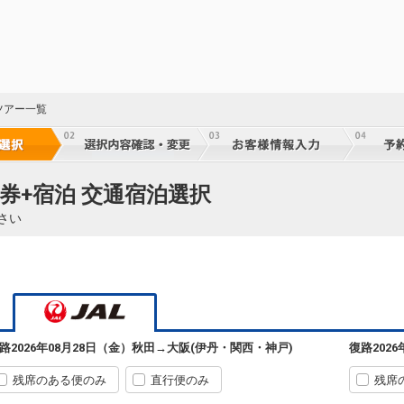
乗継
11
乗継
秋田
大阪(伊丹)
+9,100円
162便
08:35
11:45
ツアー一覧
乗継便あり
クラスJを利用する
+42,900円
21
※J-
秋田
大阪(伊丹)
+9,100円
162便
08:35
12:35
券+宿泊 交通宿泊選択
乗継便あり
11
さい
クラスJを利用する
+42,900円
8
乗継
秋田
大阪(伊丹)
+9,100円
162便
08:35
13:35
乗継便あり
12
クラスJを利用する
+26,800円
4
乗継
秋田
大阪(伊丹)
+9,100円
162便
路
2026年08月28日（金）
秋田
→
大阪(伊丹・関西・神戸)
復路
202
08:35
14:35
乗継便あり
22
残席のある便のみ
直行便のみ
残席
クラスJを利用する
+15,300円
3
乗継