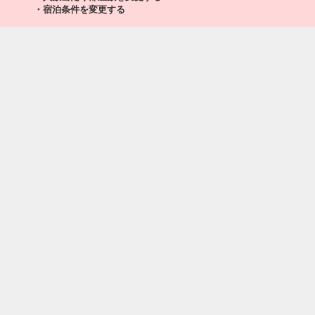
・宿泊条件を変更する
秋田
大阪(伊丹)
2176便
+0円
19:05
20:30
※J-AIR運
航
クラスJを利用する
+13,300円
2