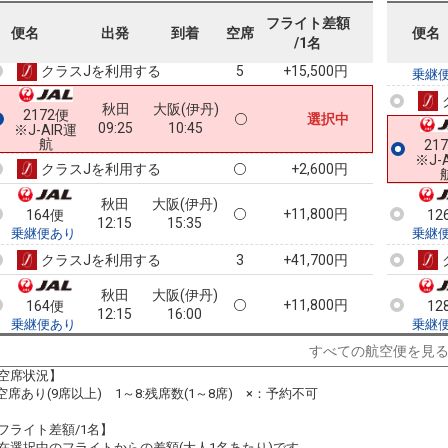
秋田
大阪(関西)
フライト差額
+9,400円
162便
便名
出発
到着
空席
便名
08:35
14:00
/1名
乗継便あり
12
クラスJを利用する
+15,500円
5
乗継
秋田
大阪(伊丹)
2172便
選択中
09:25
10:45
※J-AIR運
航
21
※J-
クラスJを利用する
+2,600円
秋田
大阪(伊丹)
+11,800円
164便
12
12:15
15:35
乗継便あり
乗継
クラスJを利用する
+41,700円
3
秋田
大阪(伊丹)
+11,800円
164便
12
12:15
16:00
乗継便あり
乗継
クラスJを利用する
― 円
すべての航空便を見
空席状況】
秋田
大阪(伊丹)
:空席あり(9席以上) 1～8:残席数(1～8席) ×：予約不可
+11,800円
164便
12:15
17:45
乗継便あり
フライト差額/1名】
クラスJを利用する
― 円
在選択中のフライトからの差額(大人1名あたり)です。