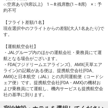
○:空席あり(9席以上) 1～8:残席数(1～8席) ×：予
約不可
【フライト差額/1名】
現在選択中のフライトからの差額(大人1名あたり)で
す。
【運航航空会社】
・JALグループ内のほかの運航会社・乗務員にて運
航となる場合がございます。
・FDA(フジドリームエアラインズ)、AMX(天草エア
ライン)の記載がある便は、提携航空会社(FDA、
AMX)と日本航空（JAL）との共同運航便（コードシ
ェア便）です。提携航空会社(FDA・AMX)の機材お
よび乗務員にて運航し、機内サービスも提携航空会
社の基準に則ります。