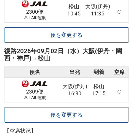
松山
大阪(伊丹)
2300便
10:45
11:35
※J-AIR運航
便を変更する
復路
2026年09月02日（水）
大阪(伊丹・関
西・神戸)
→
松山
便名
出発
到着
空席
大阪(伊丹)
松山
2309便
16:30
17:15
※J-AIR運航
便を変更する
【空席状況】