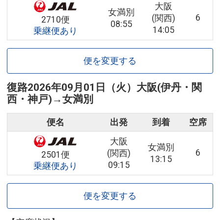
大阪
女満別
6
(関西)
2710便
08:55
14:05
乗継便あり
便を変更する
復路
2026年09月01日（火）
大阪(伊丹・関
西・神戸)
→
女満別
便名
出発
到着
空席
大阪
女満別
6
(関西)
2501便
13:15
09:15
乗継便あり
便を変更する