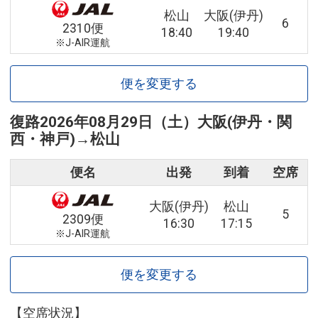
松山
大阪(伊丹)
6
2310便
18:40
19:40
※J-AIR運航
便を変更する
復路
2026年08月29日（土）
大阪(伊丹・関
西・神戸)
→
松山
便名
出発
到着
空席
大阪(伊丹)
松山
5
2309便
16:30
17:15
※J-AIR運航
便を変更する
【空席状況】