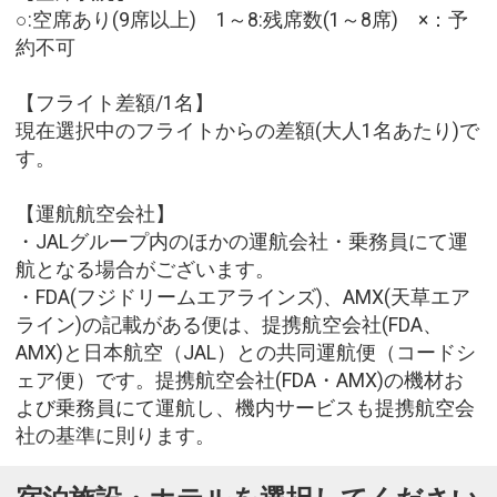
○:空席あり(9席以上) 1～8:残席数(1～8席) ×：予
約不可
【フライト差額/1名】
現在選択中のフライトからの差額(大人1名あたり)で
す。
【運航航空会社】
・JALグループ内のほかの運航会社・乗務員にて運
航となる場合がございます。
・FDA(フジドリームエアラインズ)、AMX(天草エア
ライン)の記載がある便は、提携航空会社(FDA、
AMX)と日本航空（JAL）との共同運航便（コードシ
ェア便）です。提携航空会社(FDA・AMX)の機材お
よび乗務員にて運航し、機内サービスも提携航空会
社の基準に則ります。