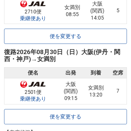
大阪
女満別
5
(関西)
2710便
08:55
14:05
乗継便あり
便を変更する
復路
2026年08月30日（日）
大阪(伊丹・関
西・神戸)
→
女満別
便名
出発
到着
空席
大阪
女満別
7
(関西)
2501便
13:20
09:15
乗継便あり
便を変更する