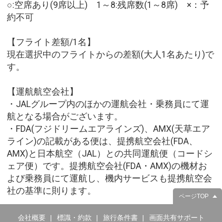
○:空席あり(9席以上) 1～8:残席数(1～8席) ×：予
約不可
【フライト差額/1名】
現在選択中のフライトからの差額(大人1名あたり)で
す。
【運航航空会社】
・JALグループ内のほかの運航会社・乗務員にて運
航となる場合がございます。
・FDA(フジドリームエアラインズ)、AMX(天草エア
ライン)の記載がある便は、提携航空会社(FDA、
AMX)と日本航空（JAL）との共同運航便（コードシ
ェア便）です。提携航空会社(FDA・AMX)の機材お
よび乗務員にて運航し、機内サービスも提携航空会
社の基準に則ります。
ページTOP
会社概要
標識・約款
旅行条件書
画面共有サポート