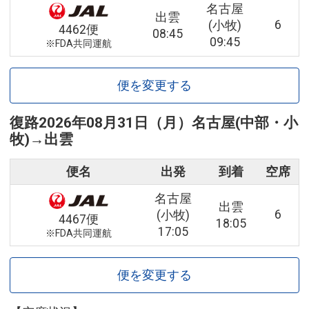
名古屋
出雲
6
(小牧)
4462便
08:45
09:45
※FDA共同運航
便を変更する
復路
2026年08月31日（月）
名古屋(中部・小
牧)
→
出雲
便名
出発
到着
空席
名古屋
出雲
6
(小牧)
4467便
18:05
17:05
※FDA共同運航
便を変更する