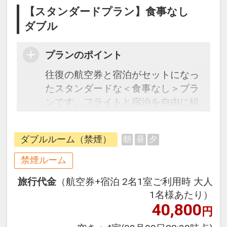
【スタンダードプラン】食事なし
ダブル
プランのポイント
往復の航空券と宿泊がセットになっ
たスタンダードな＜食事なし＞プラ
ンです。フライトと宿泊を自由に組
み合わせできるダイナミックパッケ
ージだから、一都市滞在はもちろん
ダブルルーム（禁煙）
朝
昼
夕
周遊旅行にも最適！
旅行期間中の1泊だけの宿泊や延
禁煙ルーム
泊・飛び泊なども自由自在です。
旅行代金
（航空券+宿泊 2名1室ご利用時 大人
フライトは、安心のJAL（または
1名様あたり）
JALグループ）確約！フライトマイ
40,800
円
ル50%貯まります。
オプションでレンタカーや現地交