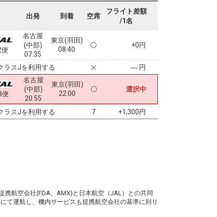
フライト差額
出発
到着
空席
/1名
名古屋
東京(羽田)
(中部)
+0円
08:40
2便
07:35
クラスJを利用する
― 円
名古屋
東京(羽田)
(中部)
選択中
22:00
8便
20:55
クラスJを利用する
+1,300円
7
。
携航空会社(FDA、AMX)と日本航空（JAL）との共同
務員にて運航し、機内サービスも提携航空会社の基準に則り