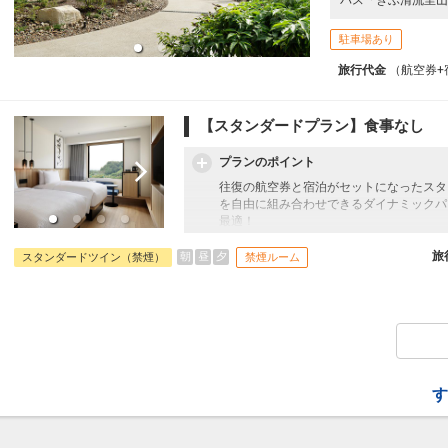
駐車場あり
旅行代金
（航空券+
【スタンダードプラン】食事なし
プランのポイント
往復の航空券と宿泊がセットになったスタ
を自由に組み合わせできるダイナミックパ
最適！
旅行期間中の1泊だけの宿泊や延泊・飛び
フライトは、安心のJAL（またはJALグ
旅
朝
昼
夕
スタンダードツイン（禁煙）
禁煙ルーム
オプションでレンタカーや現地交通・体験
います。
す