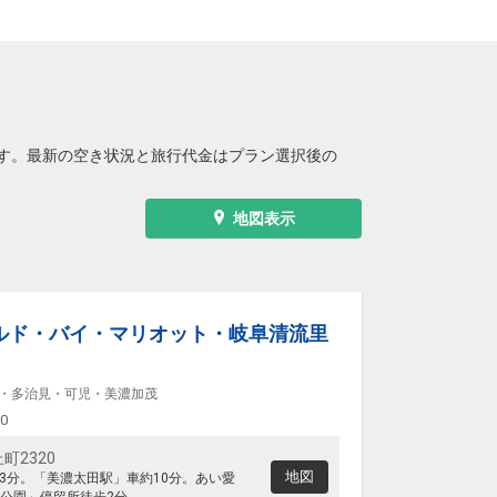
す。最新の空き状況と旅行代金はプラン選択後の
地図表示
ルド・バイ・マリオット・岐阜清流里
・多治見・可児・美濃加茂
00
町2320
地図
約3分。「美濃太田駅」車約10分。あい愛
公園」停留所徒歩2分。