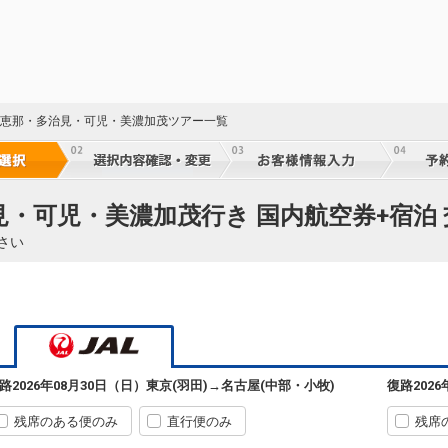
阜 恵那・多治見・可児・美濃加茂ツアー一覧
治見・可児・美濃加茂行き 国内航空券+宿泊
さい
路
2026年08月30日（日）
東京(羽田)
→
名古屋(中部・小牧)
復路
202
残席のある便のみ
直行便のみ
残席