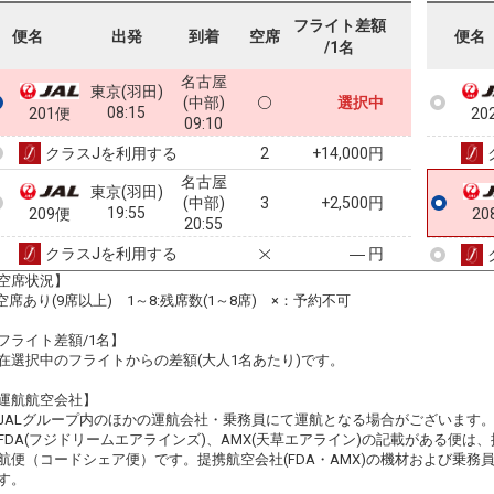
フライト差額
便名
出発
到着
空席
便名
/1名
名古屋
東京(羽田)
(中部)
選択中
08:15
201便
20
09:10
クラスJを利用する
+14,000円
2
名古屋
東京(羽田)
(中部)
3
+2,500円
19:55
209便
20
20:55
クラスJを利用する
― 円
空席状況】
:空席あり(9席以上) 1～8:残席数(1～8席) ×：予約不可
フライト差額/1名】
在選択中のフライトからの差額(大人1名あたり)です。
運航航空会社】
JALグループ内のほかの運航会社・乗務員にて運航となる場合がございます
FDA(フジドリームエアラインズ)、AMX(天草エアライン)の記載がある便は、提
航便（コードシェア便）です。提携航空会社(FDA・AMX)の機材および乗
す。