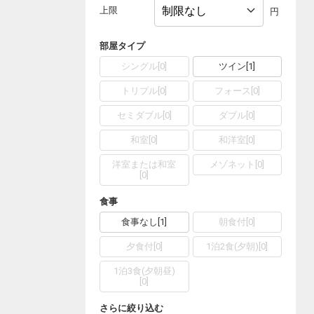
上限
円
部屋タイプ
シングル
[
0
]
ツイン
[
1
]
トリプル
[
0
]
フォース
[
0
]
セミダブル
[
0
]
ダブル
[
0
]
和室
[
0
]
和洋室
[
0
]
洋室または和室
メゾネット
[
0
]
[
0
]
食事
食事なし
[
1
]
朝食付
[
0
]
夕食付
[
0
]
1泊2食(夕朝)
[
0
]
1泊3食(夕朝昼)
[
0
]
さらに絞り込む