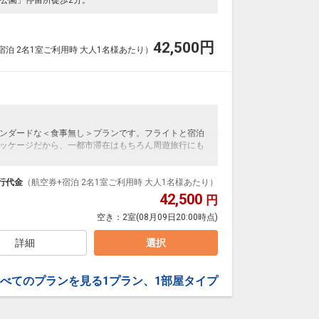
42,500
円
宿泊 2名1室ご利用時 大人1名様あたり）
ンダードな＜食事無し＞プランです。フライトと宿泊
ッケージだから、一都市滞在はもちろん周遊旅行にも
泊なども自由自在です。
ループ）確約！フライトマイル50%貯まります。
行代金
（航空券+宿泊 2名1室ご利用時 大人1名様あたり）
プランなどの追加（同時予約）が可能なプランもござ
42,500
円
空き：
2室
(08月09日20:00時点)
詳細
選択
べてのプランを見る
1プラン、1部屋タイプ