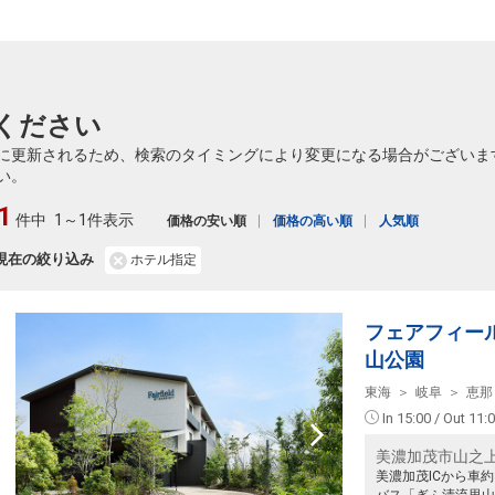
ください
に更新されるため、検索のタイミングにより変更になる場合がございま
い。
1
件中
1～1件表示
価格の安い順
価格の高い順
人気順
現在の絞り込み
ホテル指定
フェアフィー
山公園
東海
岐阜
恵那
In 15:00 / Out 11:
美濃加茂市山之上
美濃加茂ICから車
バス「ぎふ清流里山