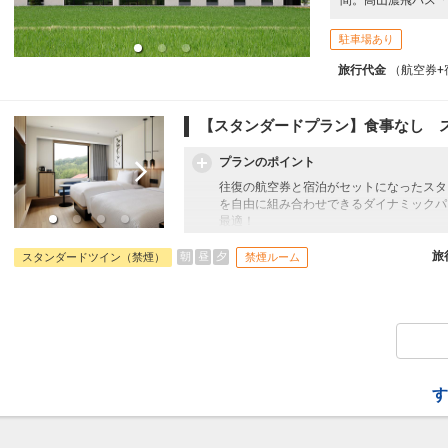
駐車場あり
旅行代金
（航空券+
【スタンダードプラン】食事なし 
プランのポイント
往復の航空券と宿泊がセットになったスタ
を自由に組み合わせできるダイナミックパ
最適！
旅行期間中の1泊だけの宿泊や延泊・飛び
フライトは、安心のJAL（またはJALグ
旅
朝
昼
夕
スタンダードツイン（禁煙）
禁煙ルーム
オプションでレンタカーや現地交通・体験
います。
す