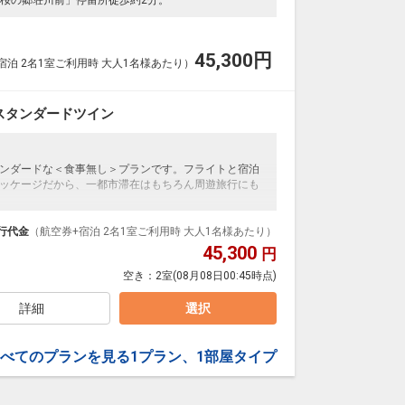
45,300
円
宿泊 2名1室ご利用時 大人1名様あたり）
スタンダードツイン
ンダードな＜食事無し＞プランです。フライトと宿泊
ッケージだから、一都市滞在はもちろん周遊旅行にも
泊なども自由自在です。
ループ）確約！フライトマイル50%貯まります。
行代金
（航空券+宿泊 2名1室ご利用時 大人1名様あたり）
プランなどの追加（同時予約）が可能なプランもござ
45,300
円
空き：
2室
(08月08日00:45時点)
詳細
選択
べてのプランを見る
1プラン、1部屋タイプ