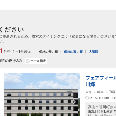
ください
に更新されるため、検索のタイミングにより変更になる場合がございま
い。
1
件中
1～1件表示
価格の安い順
価格の高い順
人気順
現在の絞り込み
ホテル指定
フェアフィー
川郷
東海
岐阜
飛騨
In 15:00 / Out 11:
高山市荘川町猿丸
東海北陸自動車道 荘
間。高山濃飛バス「