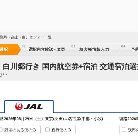
阜 飛騨・高山・白川郷ツアー一覧
・白川郷行き 国内航空券+宿泊 交通宿泊選
さい
路
2026年08月29日（土）
東京(羽田)
→
名古屋(中部・小牧)
復路
202
残席のある便のみ
直行便のみ
残席