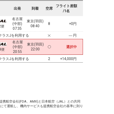
フライト差額
出発
到着
空席
/1名
名古屋
東京(羽田)
(中部)
8
+0円
08:40
2便
07:35
クラスJを利用する
― 円
名古屋
東京(羽田)
(中部)
選択中
22:00
8便
20:55
クラスJを利用する
+14,000円
2
。
携航空会社(FDA、AMX)と日本航空（JAL）との共同
務員にて運航し、機内サービスも提携航空会社の基準に則り