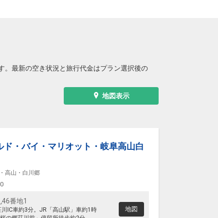
す。最新の空き状況と旅行代金はプラン選択後の
地図表示
ルド・バイ・マリオット・岐阜高山白
・高山・白川郷
00
46番地1
地図
川IC車約3分。JR「高山駅」車約1時
桜の郷荘川前」停留所徒歩約2分。