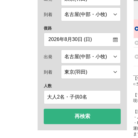
到着
復路
出発
到着
【
○
人数
【
現
【
再検索
・
・
運
ま