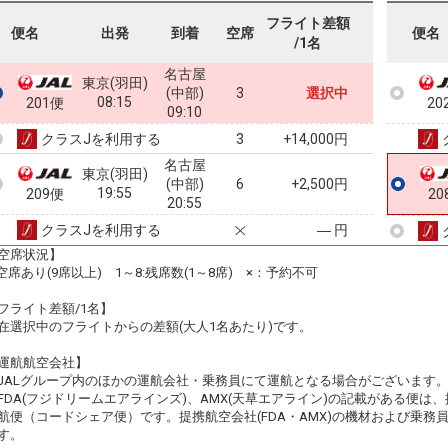
フライト差額
便名
出発
到着
空席
便名
/1名
名古屋
東京(羽田)
(中部)
3
選択中
08:15
201便
20
09:10
クラスJを利用する
+14,000円
3
名古屋
東京(羽田)
(中部)
6
+2,500円
19:55
209便
20
20:55
クラスJを利用する
― 円
空席状況】
:空席あり(9席以上) 1～8:残席数(1～8席) ×：予約不可
フライト差額/1名】
在選択中のフライトからの差額(大人1名あたり)です。
運航航空会社】
JALグループ内のほかの運航会社・乗務員にて運航となる場合がございます
FDA(フジドリームエアラインズ)、AMX(天草エアライン)の記載がある便は、提
航便（コードシェア便）です。提携航空会社(FDA・AMX)の機材および乗
す。