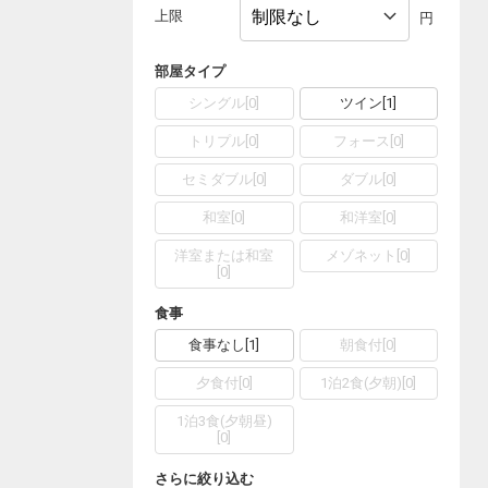
上限
円
部屋タイプ
シングル
[
0
]
ツイン
[
1
]
トリプル
[
0
]
フォース
[
0
]
セミダブル
[
0
]
ダブル
[
0
]
和室
[
0
]
和洋室
[
0
]
洋室または和室
メゾネット
[
0
]
[
0
]
食事
食事なし
[
1
]
朝食付
[
0
]
夕食付
[
0
]
1泊2食(夕朝)
[
0
]
1泊3食(夕朝昼)
[
0
]
さらに絞り込む