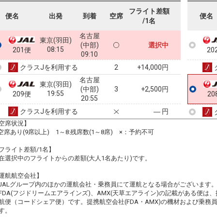
フライト差額
便名
出発
到着
空席
便名
/1名
名古屋
東京(羽田)
(中部)
選択中
08:15
201便
20
09:10
クラスJを利用する
+14,000円
2
名古屋
東京(羽田)
(中部)
3
+2,500円
19:55
209便
20
20:55
クラスJを利用する
― 円
空席状況】
:空席あり(9席以上) 1～8:残席数(1～8席) ×：予約不可
フライト差額/1名】
在選択中のフライトからの差額(大人1名あたり)です。
運航航空会社】
JALグループ内のほかの運航会社・乗務員にて運航となる場合がございます
FDA(フジドリームエアラインズ)、AMX(天草エアライン)の記載がある便は、提
航便（コードシェア便）です。提携航空会社(FDA・AMX)の機材および乗
す。