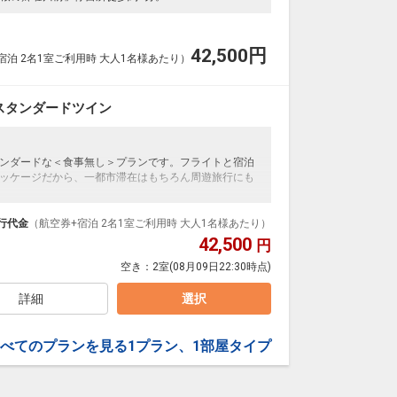
42,500
円
宿泊 2名1室ご利用時 大人1名様あたり）
スタンダードツイン
ンダードな＜食事無し＞プランです。フライトと宿泊
ッケージだから、一都市滞在はもちろん周遊旅行にも
泊なども自由自在です。
ループ）確約！フライトマイル50%貯まります。
行代金
（航空券+宿泊 2名1室ご利用時 大人1名様あたり）
プランなどの追加（同時予約）が可能なプランもござ
42,500
円
空き：
2室
(08月09日22:30時点)
詳細
選択
べてのプランを見る
1プラン、1部屋タイプ