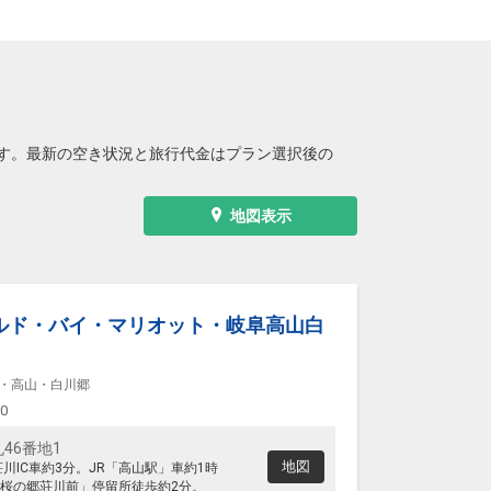
す。最新の空き状況と旅行代金はプラン選択後の
地図表示
ルド・バイ・マリオット・岐阜高山白
・高山・白川郷
00
46番地1
地図
川IC車約3分。JR「高山駅」車約1時
桜の郷荘川前」停留所徒歩約2分。