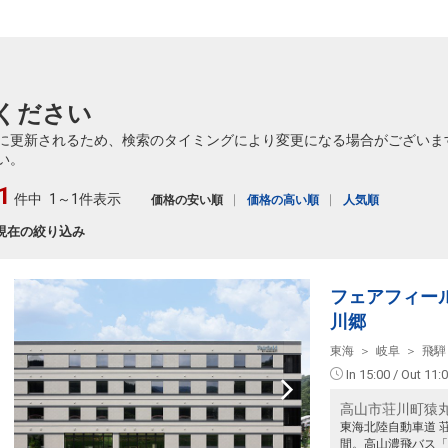
ください
に更新されるため、検索のタイミングにより変更になる場合がございま
い。
1
件中
1～1件表示
価格の安い順
価格の高い順
人気順
現在の絞り込み
フェアフィー
川郷
東海
岐阜
飛騨
In 15:00 / Out 11:
高山市荘川町猿丸
東海北陸自動車道 荘
間。高山濃飛バス「