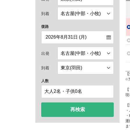
到着
復路
出発
到着
【
○
人数
【
現
【
再検索
・
・
運
ま