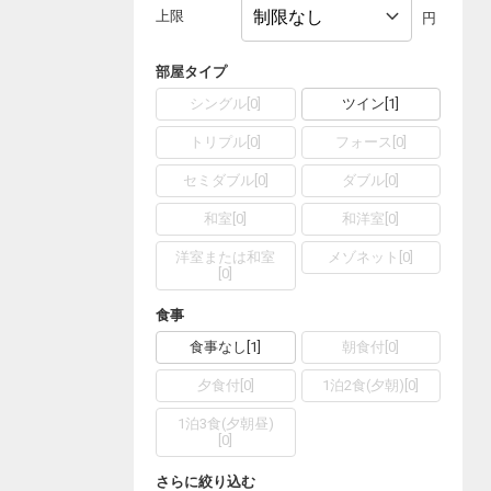
上限
円
部屋タイプ
シングル
[
0
]
ツイン
[
1
]
トリプル
[
0
]
フォース
[
0
]
セミダブル
[
0
]
ダブル
[
0
]
和室
[
0
]
和洋室
[
0
]
洋室または和室
メゾネット
[
0
]
[
0
]
食事
食事なし
[
1
]
朝食付
[
0
]
夕食付
[
0
]
1泊2食(夕朝)
[
0
]
1泊3食(夕朝昼)
[
0
]
さらに絞り込む