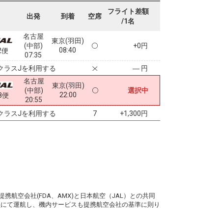
フライト差額
出発
到着
空席
/1名
名古屋
東京(羽田)
(中部)
+0円
08:40
2便
07:35
クラスJを利用する
― 円
名古屋
東京(羽田)
(中部)
選択中
22:00
8便
20:55
クラスJを利用する
+1,300円
7
。
携航空会社(FDA、AMX)と日本航空（JAL）との共同
務員にて運航し、機内サービスも提携航空会社の基準に則り