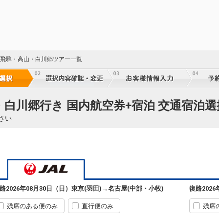
阜 飛騨・高山・白川郷ツアー一覧
・白川郷行き 国内航空券+宿泊 交通宿泊選
さい
路
2026年08月30日（日）
東京(羽田)
→
名古屋(中部・小牧)
復路
202
残席のある便のみ
直行便のみ
残席