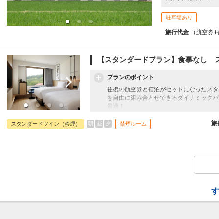
駐車場あり
旅行代金
（航空券+
【スタンダードプラン】食事なし 
プランのポイント
往復の航空券と宿泊がセットになったスタ
を自由に組み合わせできるダイナミックパ
最適！
旅行期間中の1泊だけの宿泊や延泊・飛び
フライトは、安心のJAL（またはJALグ
旅
朝
昼
夕
スタンダードツイン（禁煙）
禁煙ルーム
オプションでレンタカーや現地交通・体験
います。
す