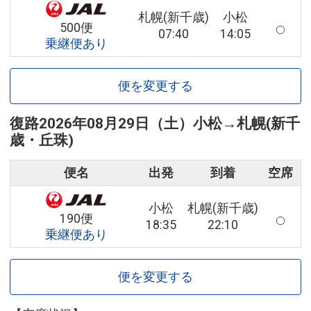
札幌(新千歳)
小松
500便
07:40
14:05
乗継便あり
便を変更する
復路
2026年08月29日（土）
小松
→
札幌(新千
歳・丘珠)
便名
出発
到着
空席
小松
札幌(新千歳)
190便
18:35
22:10
乗継便あり
便を変更する