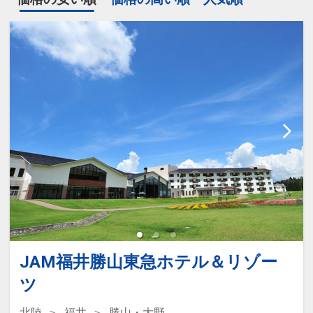
JAM福井勝山東急ホテル＆リゾー
ツ
北陸
福井
勝山・大野