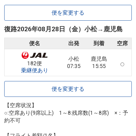
便を変更する
復路
2026年08月28日（金）
小松
→
鹿児島
便名
出発
到着
空席
小松
鹿児島
182便
07:35
15:55
乗継便あり
便を変更する
【空席状況】
○:空席あり(9席以上) 1～8:残席数(1～8席) ×：予
約不可
【フライト差額/1名】