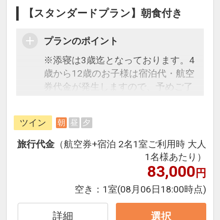
【スタンダードプラン】朝食付き
プランのポイント
※添寝は3歳迄となっております。4
歳から12歳のお子様は宿泊代・航空
券代金が発生しますので、予めご了
承ください。
恐竜博物館から車でわずか10分！ゲ
ツイン
朝
昼
夕
レンデが目の前のリゾートホテル
で、最高の思い出を。
旅行代金
（航空券+宿泊 2名1室ご利用時 大人
JAM福井勝山東急ホテル＆リゾーツ
1名様あたり）
は、西日本最大級のスノーリゾート
83,000
円
「JAM福井勝山マウンテンリゾー
空き：
1室
(08月06日18:00時点)
ト」のゲレンデフロントに位置し、
冬は純白のスノーワールドを存分に
詳細
選択
お楽しみいただけるのはもちろんの