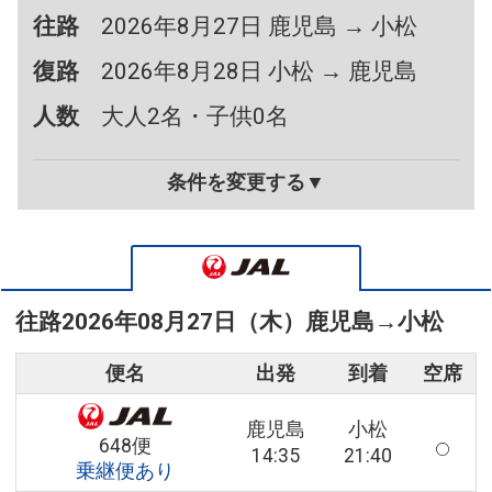
往路
2026年8月27日 鹿児島 → 小松
復路
2026年8月28日 小松 → 鹿児島
人数
大人2名・子供0名
条件を変更する▼
往路
2026年08月27日（木）
鹿児島
→
小松
便名
出発
到着
空席
鹿児島
小松
648便
14:35
21:40
乗継便あり