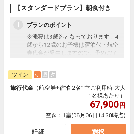
【スタンダードプラン】朝食付き
プランのポイント
※添寝は3歳迄となっております。4
歳から12歳のお子様は宿泊代・航空
券代金が発生しますので、予めご了
承ください。
恐竜博物館から車でわずか10分！ゲ
ツイン
朝
昼
夕
レンデが目の前のリゾートホテル
で、最高の思い出を。
旅行代金
（航空券+宿泊 2名1室ご利用時 大人
JAM福井勝山東急ホテル＆リゾーツ
1名様あたり）
は、西日本最大級のスノーリゾート
67,900
円
「JAM福井勝山マウンテンリゾー
空き：
1室
(08月06日14:30時点)
ト」のゲレンデフロントに位置し、
冬は純白のスノーワールドを存分に
詳細
選択
お楽しみいただけるのはもちろんの