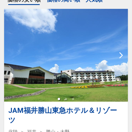
JAM福井勝山東急ホテル＆リゾー
ツ
北陸
福井
勝山・大野