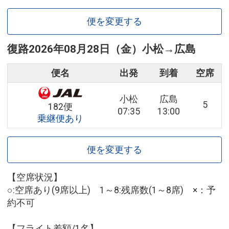
便を変更する
復路
2026年08月28日（金）
小松
→
広島
便名
出発
到着
空席
小松
広島
5
182便
07:35
13:00
乗継便あり
便を変更する
【空席状況】
○:空席あり(9席以上) 1～8:残席数(1～8席) ×：予
約不可
【フライト差額/1名】