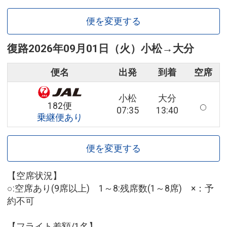
便を変更する
復路
2026年09月01日（火）
小松
→
大分
便名
出発
到着
空席
小松
大分
182便
07:35
13:40
乗継便あり
便を変更する
【空席状況】
○:空席あり(9席以上) 1～8:残席数(1～8席) ×：予
約不可
【フライト差額/1名】