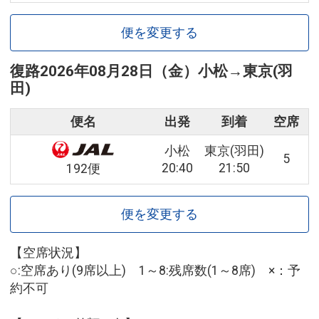
便を変更する
復路
2026年08月28日（金）
小松
→
東京(羽
田)
便名
出発
到着
空席
小松
東京(羽田)
5
20:40
21:50
192便
便を変更する
【空席状況】
○:空席あり(9席以上) 1～8:残席数(1～8席) ×：予
約不可