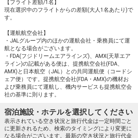
【フライト差額/1名】
現在選択中のフライトからの差額(大人1名あたり)で
す。
【運航航空会社】
・JALグループ内のほかの運航会社・乗務員にて運
航となる場合がございます。
・FDA(フジドリームエアラインズ)、AMX(天草エア
ライン)の記載がある便は、提携航空会社(FDA、
AMX)と日本航空（JAL）との共同運航便（コードシ
ェア便）です。提携航空会社(FDA・AMX)の機材お
よび乗務員にて運航し、機内サービスも提携航空会
社の基準に則ります。
宿泊施設・ホテルを選択してください
表示されている空き状況と旅行代金は一定時間ごと
に更新されるため、検索のタイミングにより変更に
なる場合がございます。最新の空き状況と旅行代金