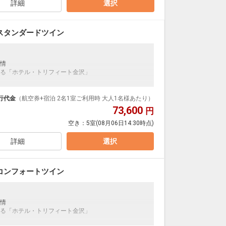
詳細
選択
スタンダードツイン
情
る「ホテル・トリフィート金沢」
行代金
（航空券+宿泊 2名1室ご利用時 大人1名様あたり）
73,600
円
空き：
5室
(08月06日14:30時点)
詳細
選択
コンフォートツイン
情
る「ホテル・トリフィート金沢」