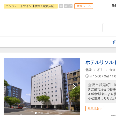
旅
朝
昼
夕
コンフォートツイン【禁煙 / 定員2名】
禁煙ルーム
す
ホテルリソル
北陸
石川
金沢
In 15:00 / Out 11:
金沢市武蔵町1-1
近江町市場まで徒歩
JR金沢駅東口より徒
小松空港よりリムジ
駐車場あり