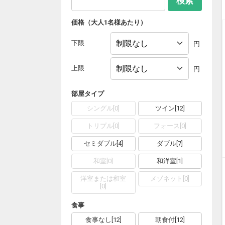
検索
価格（大人1名様あたり）
下限
円
上限
円
部屋タイプ
シングル
[
0
]
ツイン
[
12
]
トリプル
[
0
]
フォース
[
0
]
セミダブル
[
4
]
ダブル
[
7
]
和室
[
0
]
和洋室
[
1
]
洋室または和室
メゾネット
[
0
]
[
0
]
食事
食事なし
[
12
]
朝食付
[
12
]