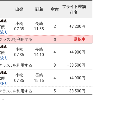
フライト差額
出発
到着
空席
/1名
小松
長崎
2
+7,200円
2便
07:35
11:55
便あり
クラスJを利用する
選択中
3
小松
長崎
4
+4,900円
2便
07:35
14:10
便あり
クラスJを利用する
+38,500円
8
小松
長崎
4
+4,900円
2便
07:35
15:15
便あり
クラスJを利用する
+38,500円
5
る
小松
長崎
+7,200円
4便
08:50
14:10
便あり
クラスJを利用する
+40,800円
3
小松
長崎