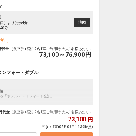
00
0
地図
口）より徒歩4分
40分
以内
行代金
（航空券+宿泊 2名1室ご利用時 大人1名様あたり）
73,100～76,900
円
コンフォートダブル
情
る「ホテル・トリフィート金沢」
行代金
（航空券+宿泊 2名1室ご利用時 大人1名様あたり）
73,100
円
空き：
3室
(08月06日14:30時点)