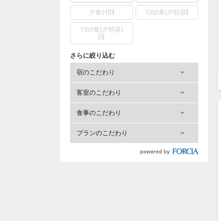
夕食付
[
0
]
1泊2食(夕朝)
[
0
]
1泊3食(夕朝昼)
[
0
]
さらに絞り込む
宿のこだわり
客室のこだわり
食事のこだわり
プランのこだわり