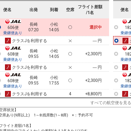
フライト差額
便名
出発
到着
空席
便名
/1名
長崎
小松
選択中
606便
18
07:20
14:05
乗継便あり
乗継
クラスJを利用する
― 円
長崎
小松
+2,300円
608便
18
09:55
14:05
乗継便あり
乗継
クラスJを利用する
― 円
長崎
小松
+2,300円
608便
18
09:55
17:55
乗継便あり
乗継
クラスJを利用する
+8,800円
4
すべての航空便を見
長崎
小松
3
+4,000円
610便
18
12:35
17:55
空席状況】
乗継便あり
乗継
:空席あり(9席以上) 1～8:残席数(1～8席) ×：予約不可
クラスJを利用する
+46,400円
4
フライト差額/1名】
長崎
小松
在選択中のフライトからの差額(大人1名あたり)です。