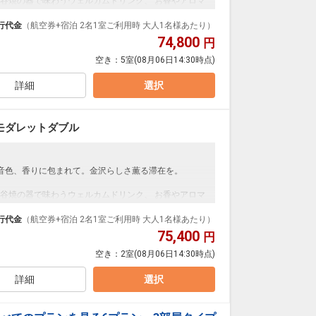
谷焼の器で味わうウェルカムドリンク、 お香やアロマ
ります。
九谷焼のガチャ、金箔を添えるコーヒーなど、 感性に響
行代金
（航空券+宿泊 2名1室ご利用時 大人1名様あたり）
74,800
円
過ごす金沢のひとときを。
空き：
5室
(08月06日14:30時点)
詳細
選択
モダレットダブル
音色、香りに包まれて。金沢らしさ薫る滞在を。
谷焼の器で味わうウェルカムドリンク、 お香やアロマ
ります。
九谷焼のガチャ、金箔を添えるコーヒーなど、 感性に響
行代金
（航空券+宿泊 2名1室ご利用時 大人1名様あたり）
75,400
円
過ごす金沢のひとときを。
空き：
2室
(08月06日14:30時点)
加賀の新鮮な食材をふんだんに取り入れた、約30種類の
詳細
選択
ラダドレッシング」は、普段あまりサラダを召し上が
。