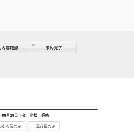
6年08月28日（金）
小松
→
長崎
のある便のみ
直行便のみ