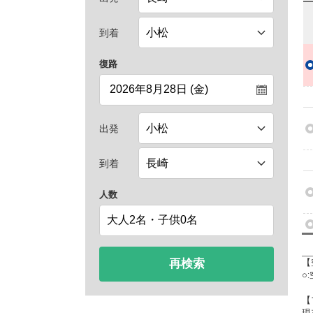
到着
復路
出発
到着
人数
再検索
【
○
【
現