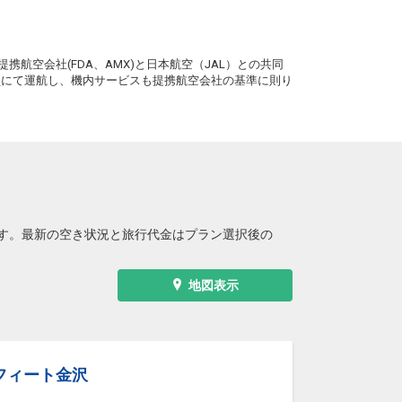
+7,200円
4便
08:50
15:15
便あり
。
クラスJを利用する
+40,800円
3
携航空会社(FDA、AMX)と日本航空（JAL）との共同
務員にて運航し、機内サービスも提携航空会社の基準に則り
小松
長崎
+12,000円
6便
11:05
15:15
便あり
クラスJを利用する
― 円
小松
長崎
8
+2,300円
6便
11:05
19:40
便あり
クラスJを利用する
+20,700円
2
す。最新の空き状況と旅行代金はプラン選択後の
小松
長崎
5
+7,200円
8便
14:45
19:40
便あり
地図表示
クラスJを利用する
+40,800円
4
小松
長崎
5
+7,200円
8便
14:45
21:20
便あり
フィート金沢
クラスJを利用する
+40,800円
3