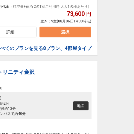
行代金
（航空券+宿泊 2名1室ご利用時 大人1名様あたり）
73,600
円
空き：
9室
(08月06日14:30時点)
詳細
選択
べてのプランを見る
8プラン、4部屋タイプ
トリニティ金沢
00
8
約2分
地図
歩約12分
ンバスで約40分