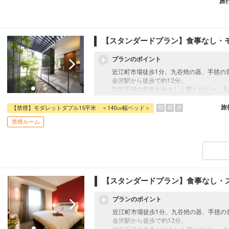
旅
【スタンダードプラン】食事なし・
プランのポイント
近江町市場徒歩1分。九谷焼の器、手毬の
金沢駅から徒歩で約12分。
加賀手毬の音色がやさしく響くロビー、九
が香る空間が、旅の始まりをやわらかく彩
ホテルオリジナルのMAPや観光ガイド、
旅
朝
昼
夕
【禁煙】モダレットダブル15平米 ＜140㎝幅ベッド＞
く“旅のヒント”を散りばめました。
禁煙ルーム
伝統と感性が響き合う空間で、自分らしく
【スタンダードプラン】食事なし・
プランのポイント
近江町市場徒歩1分。九谷焼の器、手毬の
金沢駅から徒歩で約12分。