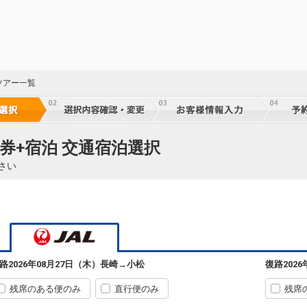
ツアー一覧
券+宿泊 交通宿泊選択
さい
路
2026年08月27日（木）
長崎
→
小松
復路
202
残席のある便のみ
直行便のみ
残席