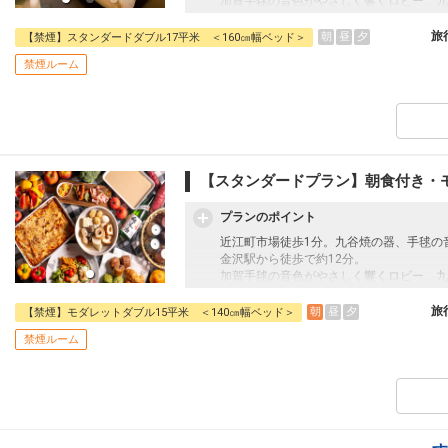
加賀手毬の音色がやさしく響くロビー、九
が香る空間が、旅の始まりをやわらかく彩
ホテルオリジナルのMAPや観光ガイド、
旅
朝
昼
夕
【禁煙】スタンダードダブル17平米 ＜160㎝幅ベッド＞
く“旅のヒント”を散りばめました。
禁煙ルーム
伝統と感性が響き合う空間で、自分らしく
【スタンダードプラン】朝食付き・
プランのポイント
近江町市場徒歩1分。九谷焼の器、手毬の
金沢駅から徒歩で約12分。
加賀手毬の音色がやさしく響くロビー、九
が香る空間が、旅の始まりをやわらかく彩
ホテルオリジナルのMAPや観光ガイド、
旅
朝
昼
夕
【禁煙】モダレットダブル15平米 ＜140㎝幅ベッド＞
く“旅のヒント”を散りばめました。
禁煙ルーム
伝統と感性が響き合う空間で、自分らしく
【朝食内容】
金沢の台所”近江町市場”直送の朝食は、
和洋バイキング。
中でも、ここでしか味わえない自慢の「サ
らないお客様からも、支持されております