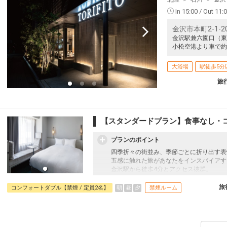
In 15:00 / Out 11:
金沢市本町2-1-2
金沢駅兼六園口（東
小松空港より車で約
大浴場
駅徒歩5分
旅
【スタンダードプラン】食事なし・
プランのポイント
四季折々の街並み、季節ごとに折り出す表
五感に触れた旅があなたをインスパイアす
金沢駅から徒歩4分とアクセス抜群。
旅
朝
昼
夕
コンフォートダブル【禁煙 / 定員2名】
禁煙ルーム