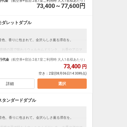
行代金
（航空券+宿泊 2名1室ご利用時 大人1名様あたり）
73,400～77,600
円
モダレットダブル
音色、香りに包まれて。金沢らしさ薫る滞在を。
谷焼の器で味わうウェルカムドリンク、 お香やアロマ
ります。
九谷焼のガチャ、金箔を添えるコーヒーなど、 感性に響
行代金
（航空券+宿泊 2名1室ご利用時 大人1名様あたり）
73,400
円
過ごす金沢のひとときを。
空き：
2室
(08月06日14:30時点)
詳細
選択
スタンダードダブル
音色、香りに包まれて。金沢らしさ薫る滞在を。