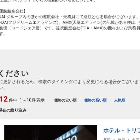
3
+8,800円
610便
18
12:35
20:00
乗継便あり
乗継
運航航空会社】
JALグループ内のほかの運航会社・乗務員にて運航となる場合がございます
クラスJを利用する
+46,400円
6
FDA(フジドリームエアラインズ)、AMX(天草エアライン)の記載がある便は、提
航便（コードシェア便）です。提携航空会社(FDA・AMX)の機材および乗
長崎
小松
+2,600円
612便
18
す。
15:00
21:40
乗継便あり
乗継
クラスJを利用する
+24,600円
長崎
小松
4
+8,800円
612便
18
15:00
20:00
乗継便あり
乗継
ください
クラスJを利用する
+46,400円
に更新されるため、検索のタイミングにより変更になる場合がございま
長崎
小松
い。
6
+4,900円
614便
18
15:55
21:40
乗継便あり
乗継
12
件中
1～10件表示
価格の安い順
価格の高い順
人気順
クラスJを利用する
+7,400円
4
現在の絞り込み
長崎
小松
3
+11,100円
614便
18
15:55
20:00
乗継便あり
乗継
ホテル・トリ
クラスJを利用する
+27,800円
4
北陸
石川
金沢