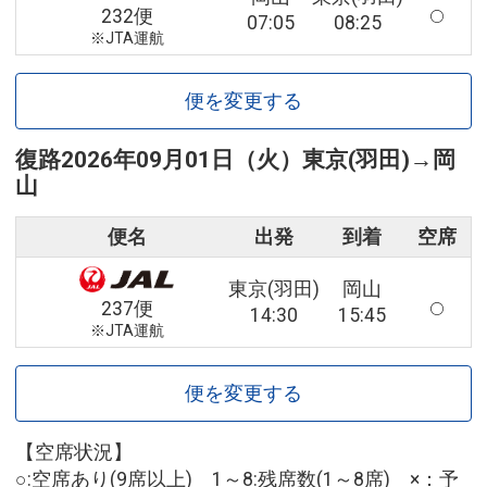
232便
07:05
08:25
※JTA運航
便を変更する
復路
2026年09月01日（火）
東京(羽田)
→
岡
山
便名
出発
到着
空席
東京(羽田)
岡山
237便
14:30
15:45
※JTA運航
便を変更する
【空席状況】
○:空席あり(9席以上) 1～8:残席数(1～8席) ×：予