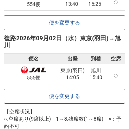
13:40
15:25
554便
便を変更する
復路
2026年09月02日（水）
東京(羽田)
→
旭
川
便名
出発
到着
空席
東京(羽田)
旭川
14:05
15:40
555便
便を変更する
【空席状況】
○:空席あり(9席以上) 1～8:残席数(1～8席) ×：予
約不可