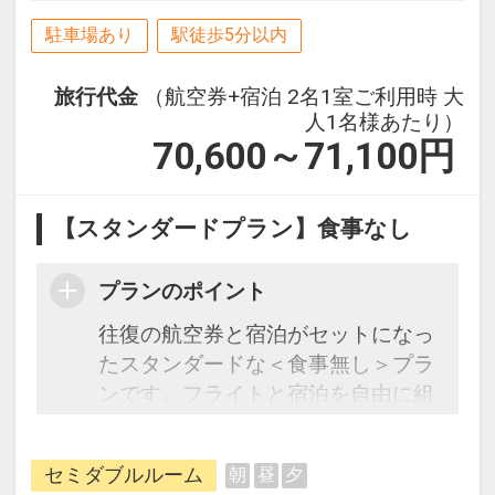
駐車場あり
駅徒歩5分以内
旅行代金
（航空券+宿泊 2名1室ご利用時 大
人1名様あたり）
70,600～71,100
円
【スタンダードプラン】食事なし
プランのポイント
往復の航空券と宿泊がセットになっ
たスタンダードな＜食事無し＞プラ
ンです。フライトと宿泊を自由に組
み合わせできるダイナミックパッケ
ージだから、一都市滞在はもちろん
セミダブルルーム
朝
昼
夕
周遊旅行にも最適！