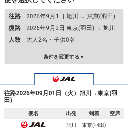
便を選択してください
往路
2026年9月1日 旭川 → 東京(羽田)
復路
2026年9月2日 東京(羽田) → 旭川
人数
大人2名・子供0名
条件を変更する▼
往路
2026年09月01日（火）
旭川
→
東京(羽
田)
便名
出発
到着
空席
旭川
東京(羽田)