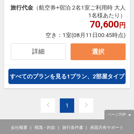
旅行期間中の1泊だけの宿泊や延
旅行代金
（航空券+宿泊 2名1室ご利用時 大人
泊・飛び泊なども自由自在です。
1名様あたり）
フライトは、安心のJAL（または
70,600
円
JALグループ）確約！フライトマイ
空き：
1室
(08月11日00:45時点)
ル50%貯まります。
オプションでレンタカーや現地交
詳細
選択
通・体験プランなどの追加（同時予
約）が可能なプランもございます。
すべてのプランを見る
1プラン、2部屋タイプ
1
ページTOP
会社概要
標識・約款
旅行条件書
画面共有サポート