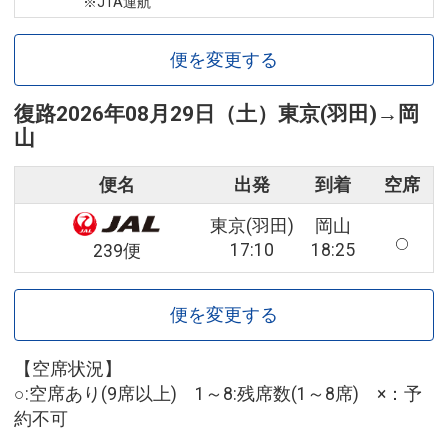
※JTA運航
便を変更する
復路
2026年08月29日（土）
東京(羽田)
→
岡
山
便名
出発
到着
空席
東京(羽田)
岡山
17:10
18:25
239便
便を変更する
【空席状況】
○:空席あり(9席以上) 1～8:残席数(1～8席) ×：予
約不可